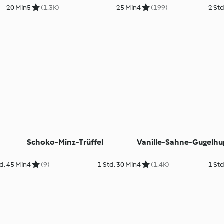
20 Min
5
(1.3K)
25 Min
4
(199)
2 Std
Schoko-Minz-Trüffel
Vanille-Sahne-Gugelhu
d. 45 Min
4
(9)
1 Std. 30 Min
4
(1.4K)
1 Std