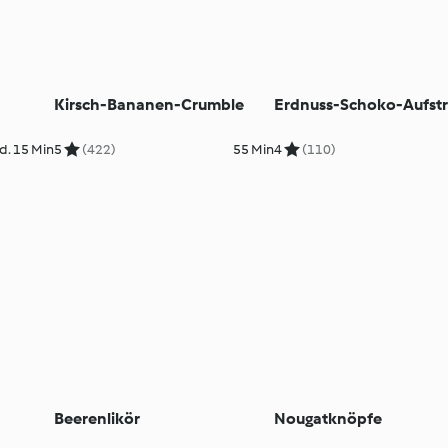
Kirsch-Bananen-Crumble
Erdnuss-Schoko-Aufstr
d. 15 Min
5
(422)
55 Min
4
(110)
Beerenlikör
Nougatknöpfe