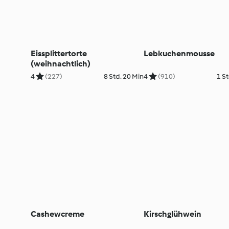
Eissplittertorte
Lebkuchenmousse
(weihnachtlich)
4
(227)
8 Std. 20 Min
4
(910)
1 St
Cashewcreme
Kirschglühwein