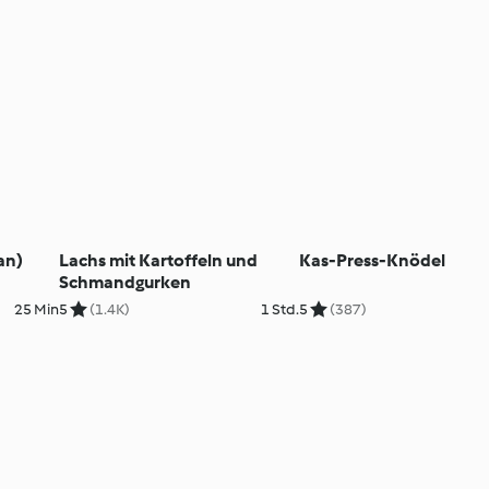
an)
Lachs mit Kartoffeln und
Kas-Press-Knödel
Schmandgurken
25 Min
5
(1.4K)
1 Std.
5
(387)