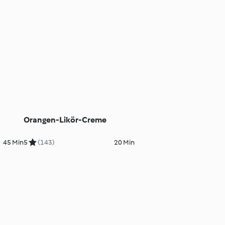
Orangen-Likör-Creme
45 Min
5
(143)
20 Min