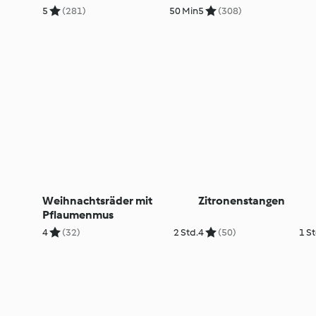
5
(281)
50 Min
5
(308)
Weihnachtsräder mit
Zitronenstangen
Pflaumenmus
4
(32)
2 Std.
4
(50)
1 St