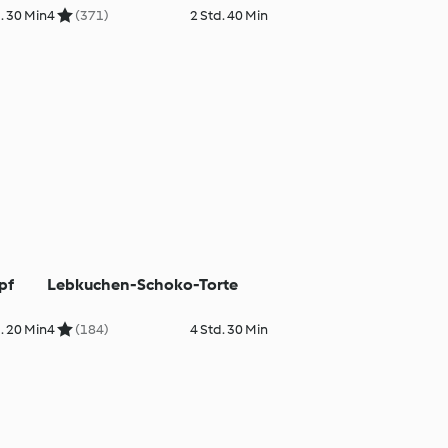
. 30 Min
4
(371)
2 Std. 40 Min
pf
Lebkuchen-Schoko-Torte
. 20 Min
4
(184)
4 Std. 30 Min