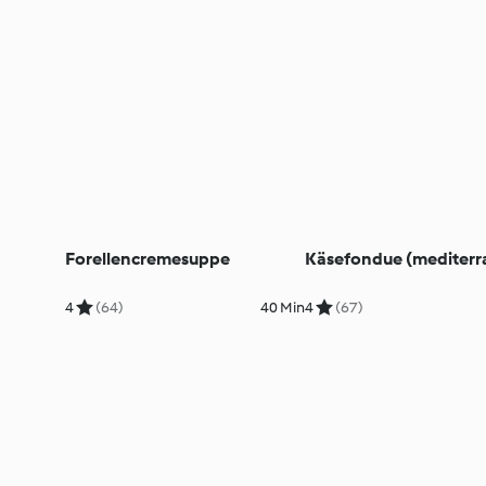
Forellencremesuppe
Käsefondue (mediterr
4
(64)
40 Min
4
(67)