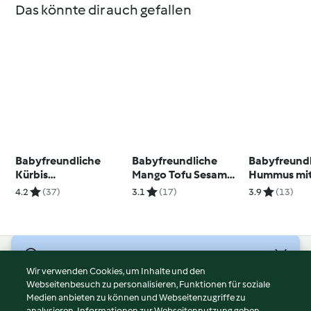
Das könnte dir auch gefallen
Babyfreundliche
Babyfreundliche
Babyfreundl
Kürbis
Mango Tofu Sesam
Hummus mi
Kidneybohnen
Nudeln
gerösteten 
4.2
(37)
3.1
(17)
3.9
(13)
Quesadillas
Paprikasch
© Copyright 2026
Wir verwenden Cookies, um Inhalte und den
Webseitenbesuch zu personalisieren, Funktionen für soziale
Nutzungsbedingungen
Medien anbieten zu können und Webseitenzugriffe zu
Datenschutzrichtlinien
analysieren. Informationen zur Webseitennutzung geben