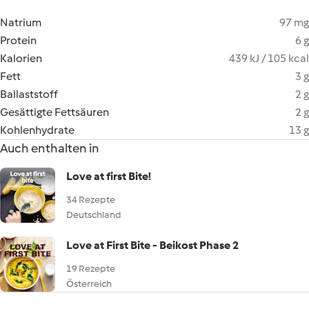
Natrium
97 mg
Protein
6 g
Kalorien
439 kJ / 105 kcal
Fett
3 g
Ballaststoff
2 g
Gesättigte Fettsäuren
2 g
Kohlenhydrate
13 g
Auch enthalten in
Love at first Bite!
34 Rezepte
Deutschland
Love at First Bite - Beikost Phase 2
19 Rezepte
Österreich