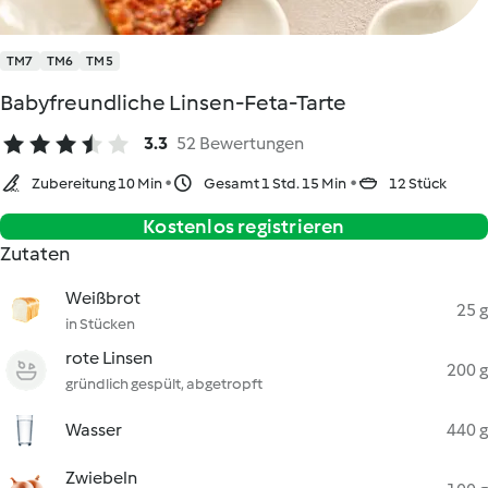
TM7
TM6
TM5
Babyfreundliche Linsen-Feta-Tarte
3.3
52 Bewertungen
Zubereitung 10 Min
Gesamt 1 Std. 15 Min
12 Stück
Kostenlos registrieren
Zutaten
Weißbrot
25 g
in Stücken
rote Linsen
200 g
gründlich gespült, abgetropft
Wasser
440 g
Zwiebeln