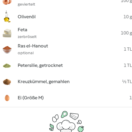
100 g
geviertelt
Olivenöl
10 g
Feta
100 g
zerbröselt
Ras el-Hanout
1 TL
optional
Petersilie, getrocknet
1 TL
Kreuzkümmel, gemahlen
½ TL
Ei (Größe M)
1