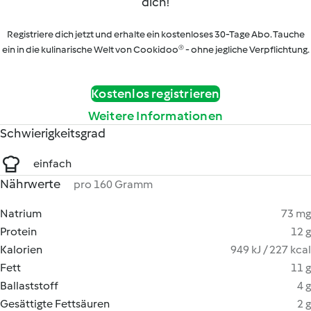
dich!
Registriere dich jetzt und erhalte ein kostenloses 30-Tage Abo. Tauche
ein in die kulinarische Welt von Cookidoo® - ohne jegliche Verpflichtung.
Kostenlos registrieren
Weitere Informationen
Schwierigkeitsgrad
einfach
Nährwerte
pro 160 Gramm
Natrium
73 mg
Protein
12 g
Kalorien
949 kJ / 227 kcal
Fett
11 g
Ballaststoff
4 g
Gesättigte Fettsäuren
2 g