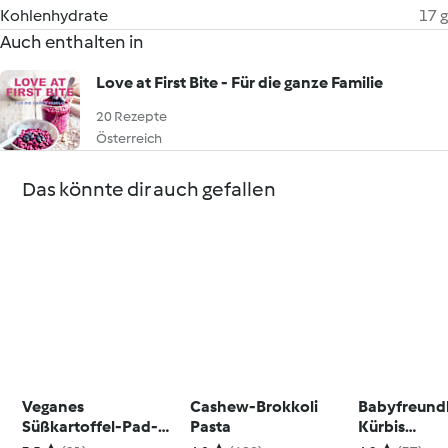
Kohlenhydrate
17 g
Auch enthalten in
Love at First Bite - Für die ganze Familie
20 Rezepte
Österreich
Das könnte dir auch gefallen
Veganes
Cashew-Brokkoli
Babyfreund
Süßkartoffel-Pad-
Pasta
Kürbis
Thai
Kidneyboh