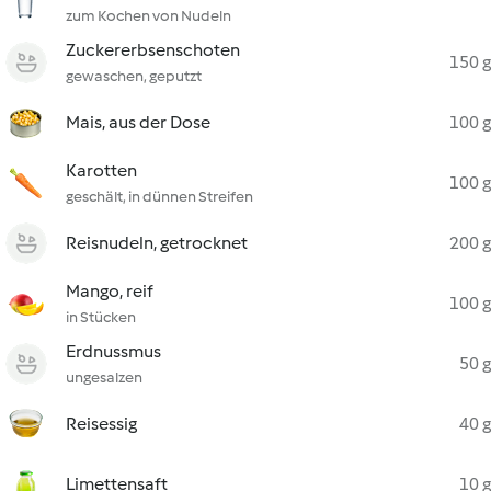
zum Kochen von Nudeln
Zuckererbsenschoten
150 g
gewaschen, geputzt
Mais, aus der Dose
100 g
Karotten
100 g
geschält, in dünnen Streifen
Reisnudeln, getrocknet
200 g
Mango, reif
100 g
in Stücken
Erdnussmus
50 g
ungesalzen
Reisessig
40 g
Limettensaft
10 g