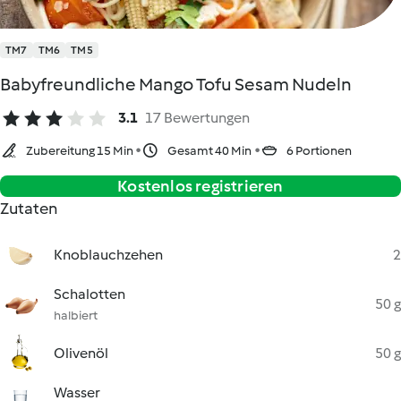
TM7
TM6
TM5
Babyfreundliche Mango Tofu Sesam Nudeln
3.1
17 Bewertungen
Zubereitung 15 Min
Gesamt 40 Min
6 Portionen
Kostenlos registrieren
Zutaten
Knoblauchzehen
2
Schalotten
50 g
halbiert
Olivenöl
50 g
Wasser