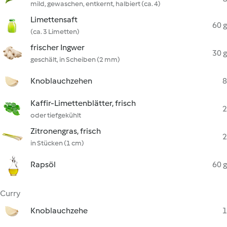
mild, gewaschen, entkernt, halbiert (ca. 4)
Limettensaft
60 g
(ca. 3 Limetten)
frischer Ingwer
30 g
geschält, in Scheiben (2 mm)
Knoblauchzehen
8
Kaffir-Limettenblätter, frisch
2
oder tiefgekühlt
Zitronengras, frisch
2
in Stücken (1 cm)
Rapsöl
60 g
Curry
Knoblauchzehe
1