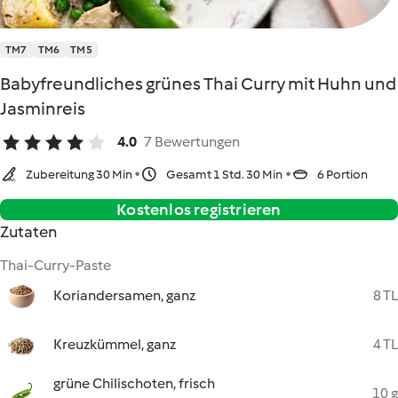
TM7
TM6
TM5
Babyfreundliches grünes Thai Curry mit Huhn und
Jasminreis
4.0
7 Bewertungen
Zubereitung 30 Min
Gesamt 1 Std. 30 Min
6 Portion
Kostenlos registrieren
Zutaten
Thai-Curry-Paste
Koriandersamen, ganz
8 TL
Kreuzkümmel, ganz
4 TL
grüne Chilischoten, frisch
10 g