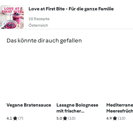
Love at First Bite - Für die ganze Familie
20 Rezepte
Österreich
Das könnte dir auch gefallen
Vegane Bratensauce
Lasagne Bolognese
Mediterrane
mit frischer
Meeresfrüch
Spinatpasta
4.1
(7)
5.0
(10)
4.9
(10)