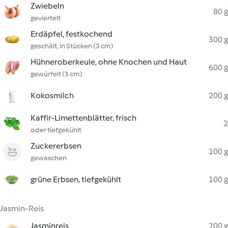
Zwiebeln
80 g
geviertelt
Erdäpfel, festkochend
300 g
geschält, in Stücken (3 cm)
Hühneroberkeule, ohne Knochen und Haut
600 g
gewürfelt (3 cm)
Kokosmilch
200 g
Kaffir-Limettenblätter, frisch
2
oder tiefgekühlt
Zuckererbsen
100 g
gewaschen
grüne Erbsen, tiefgekühlt
100 g
Jasmin-Reis
Jasminreis
200 g