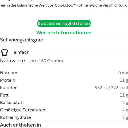
ein in die kulinarische Welt von Cookidoo® - ohne jegliche Verpflichtung.
Kostenlos registrieren
Weitere Informationen
Schwierigkeitsgrad
einfach
Nährwerte
pro 160 Gramm
Natrium
0 mg
Protein
11 g
Kalorien
933 kJ / 223 kcal
Fett
11 g
Ballaststoff
2 g
Gesättigte Fettsäuren
4 g
Kohlenhydrate
2 g
Auch enthalten in