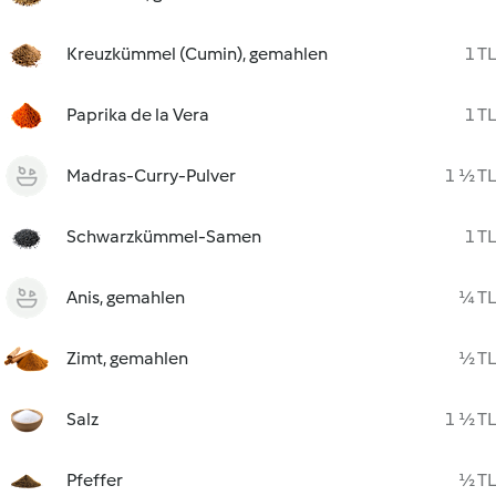
Kreuzkümmel (Cumin), gemahlen
1 TL
Paprika de la Vera
1 TL
Madras-Curry-Pulver
1 ½ TL
Schwarzkümmel-Samen
1 TL
Anis, gemahlen
¼ TL
Zimt, gemahlen
½ TL
Salz
1 ½ TL
Pfeffer
½ TL