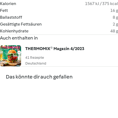
Kalorien
1567 kJ / 375 kcal
Fett
16 g
Ballaststoff
8 g
Gesättigte Fettsäuren
2 g
Kohlenhydrate
48 g
Auch enthalten in
THERMOMIX® Magazin 4/2023
41 Rezepte
Deutschland
Das könnte dir auch gefallen