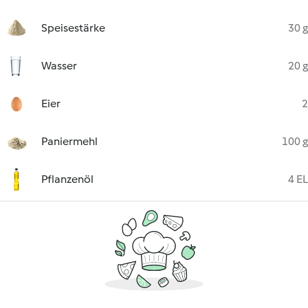
Speisestärke
30 g
Wasser
20 g
Eier
2
Paniermehl
100 g
Pflanzenöl
4 EL