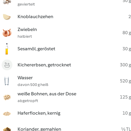
50 g
geviertelt
Knoblauchzehen
2
Zwiebeln
80 g
halbiert
Sesamöl, geröstet
30 g
Kichererbsen, getrocknet
300 g
Wasser
520 g
davon 500 g heiß
weiße Bohnen, aus der Dose
125 g
abgetropft
Haferflocken, kernig
10 g
Koriander, gemahlen
½ TL