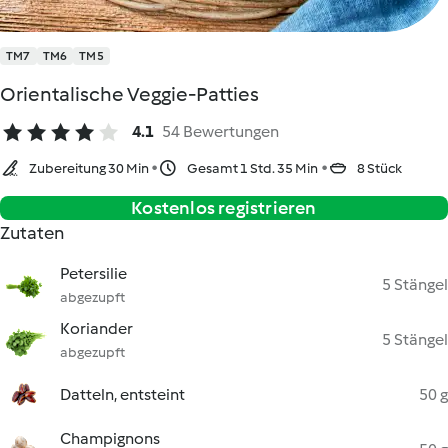
TM7
TM6
TM5
Orientalische Veggie-Patties
4.1
54 Bewertungen
Zubereitung 30 Min
Gesamt 1 Std. 35 Min
8 Stück
Kostenlos registrieren
Zutaten
Petersilie
5 Stängel
abgezupft
Koriander
5 Stängel
abgezupft
Datteln, entsteint
50 g
Champignons