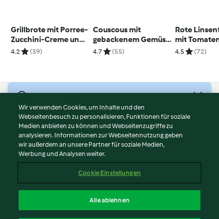
Grillbrote mit Porree-
Couscous mit
Rote Linsen
Zucchini-Creme und
gebackenem Gemüse
mit Tomate
Aprikosen-Chutney
und Tahin-Dressing
Mandel-Hu
4.2
(39)
4.7
(55)
4.5
(72)
(vegan)
© Copyright 2026
Wir verwenden Cookies, um Inhalte und den
Webseitenbesuch zu personalisieren, Funktionen für soziale
Nutzungsbedingungen
Medien anbieten zu können und Webseitenzugriffe zu
Datenschutzrichtlinien
analysieren. Informationen zur Webseitennutzung geben
Disclaimer
wir außerdem an unsere Partner für soziale Medien,
Werbung und Analysen weiter.
Impressum
Cookies
Cookie Einstellungen
Inhalt melden
Vertrag widerrufen
Alle ablehnen
Erklärung zur Barrierefreiheit