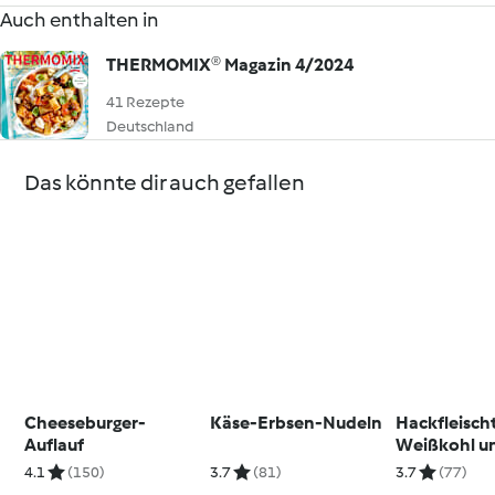
Auch enthalten in
THERMOMIX® Magazin 4/2024
41 Rezepte
Deutschland
Das könnte dir auch gefallen
Cheeseburger-
Käse-Erbsen-Nudeln
Hackfleisch
Auflauf
Weißkohl u
Schupfnude
4.1
(150)
3.7
(81)
3.7
(77)