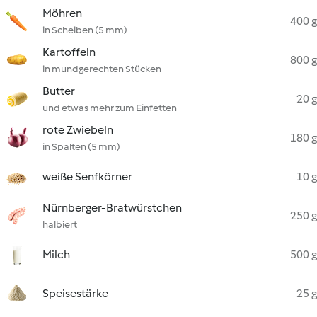
Möhren
400 g
in Scheiben (5 mm)
Kartoffeln
800 g
in mundgerechten Stücken
Butter
20 g
und etwas mehr zum Einfetten
rote Zwiebeln
180 g
in Spalten (5 mm)
weiße Senfkörner
10 g
Nürnberger-Bratwürstchen
250 g
halbiert
Milch
500 g
Speisestärke
25 g