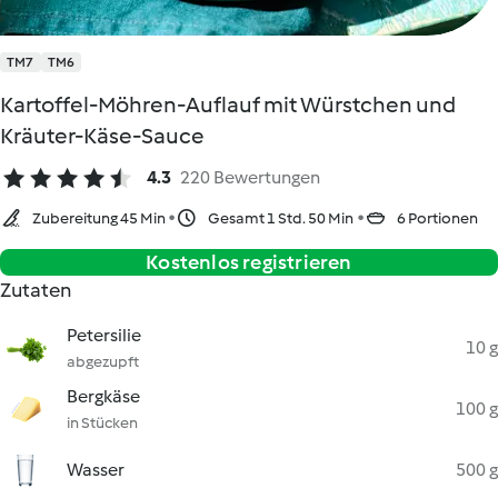
TM7
TM6
Kartoffel-Möhren-Auflauf mit Würstchen und
Kräuter-Käse-Sauce
4.3
220 Bewertungen
Zubereitung 45 Min
Gesamt 1 Std. 50 Min
6 Portionen
Kostenlos registrieren
Zutaten
Petersilie
10 g
abgezupft
Bergkäse
100 g
in Stücken
Wasser
500 g