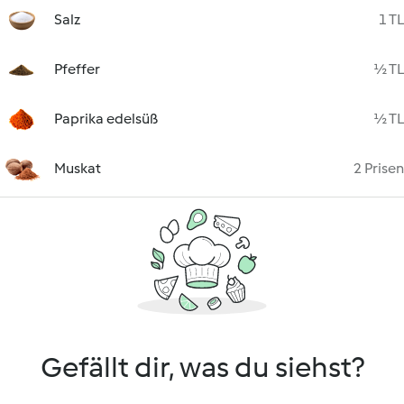
Salz
1 TL
Pfeffer
½ TL
Paprika edelsüß
½ TL
Muskat
2 Prisen
Gefällt dir, was du siehst?