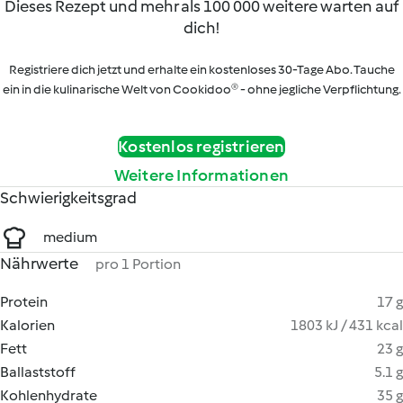
Dieses Rezept und mehr als 100 000 weitere warten auf
dich!
Registriere dich jetzt und erhalte ein kostenloses 30-Tage Abo. Tauche
ein in die kulinarische Welt von Cookidoo® - ohne jegliche Verpflichtung.
Kostenlos registrieren
Weitere Informationen
Schwierigkeitsgrad
medium
Nährwerte
pro 1 Portion
Protein
17 g
Kalorien
1803 kJ / 431 kcal
Fett
23 g
Ballaststoff
5.1 g
Kohlenhydrate
35 g