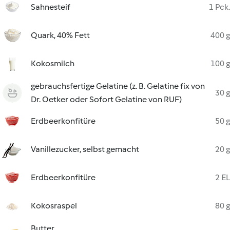
Sahnesteif
1 Pck.
Quark, 40% Fett
400 g
Kokosmilch
100 g
gebrauchsfertige Gelatine (z. B. Gelatine fix von
30 g
Dr. Oetker oder Sofort Gelatine von RUF)
Erdbeerkonfitüre
50 g
Vanillezucker, selbst gemacht
20 g
Erdbeerkonfitüre
2 EL
Kokosraspel
80 g
Butter