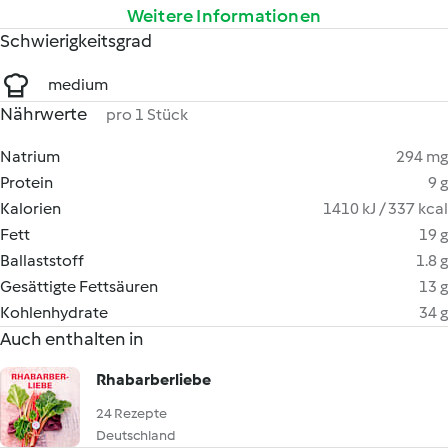
Weitere Informationen
Schwierigkeitsgrad
medium
Nährwerte
pro 1 Stück
Natrium
294 mg
Protein
9 g
Kalorien
1410 kJ / 337 kcal
Fett
19 g
Ballaststoff
1.8 g
Gesättigte Fettsäuren
13 g
Kohlenhydrate
34 g
Auch enthalten in
Rhabarberliebe
24 Rezepte
Deutschland