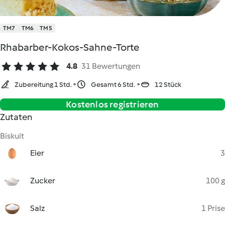
TM7
TM6
TM5
Rhabarber-Kokos-Sahne-Torte
4.8
31 Bewertungen
Zubereitung 1 Std.
Gesamt 6 Std.
12 Stück
Kostenlos registrieren
Zutaten
Biskuit
Eier
3
Zucker
100 g
Salz
1 Prise