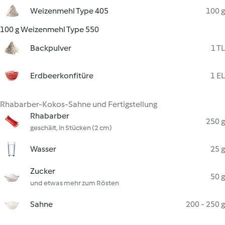
Weizenmehl Type 405
100 g
100 g Weizenmehl Type 550
Backpulver
1 TL
Erdbeerkonfitüre
1 EL
Rhabarber-Kokos-Sahne und Fertigstellung
Rhabarber
250 g
geschält, in Stücken (2 cm)
Wasser
25 g
Zucker
50 g
und etwas mehr zum Rösten
Sahne
200 - 250 g