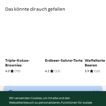
Das könnte dir auch gefallen
Triple-Kokos-
Erdbeer-Sahne-Torte
Waffeltorte
Brownies
Beeren
4.0
(70)
4.2
(13)
3.9
(10)
© Copyright 2026
Wir verwenden Cookies, um Inhalte und den
Webseitenbesuch zu personalisieren, Funktionen für soziale
Nutzungsbedingungen