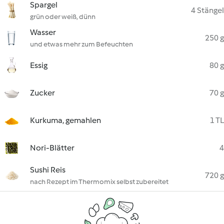
Spargel
4 Stängel
grün oder weiß, dünn
Wasser
250 g
und etwas mehr zum Befeuchten
Essig
80 g
Zucker
70 g
Kurkuma, gemahlen
1 TL
Nori-Blätter
4
Sushi Reis
720 g
nach Rezept im Thermomix selbst zubereitet