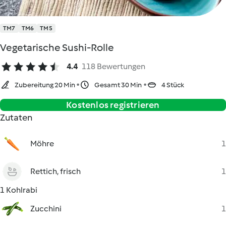
TM7
TM6
TM5
Vegetarische Sushi-Rolle
4.4
118 Bewertungen
Zubereitung 20 Min
Gesamt 30 Min
4 Stück
Kostenlos registrieren
Zutaten
Möhre
1
Rettich, frisch
1
1 Kohlrabi
Zucchini
1