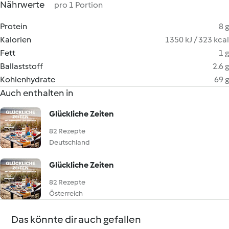
Nährwerte
pro 1 Portion
Protein
8 g
Kalorien
1350 kJ / 323 kcal
Fett
1 g
Ballaststoff
2.6 g
Kohlenhydrate
69 g
Auch enthalten in
Glückliche Zeiten
82 Rezepte
Deutschland
Glückliche Zeiten
82 Rezepte
Österreich
Das könnte dir auch gefallen