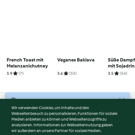
French Toast mit
Veganes Baklava
Süße Dampf
Melanzanichutney
mit Sojadri
3.9
(7)
3.6
(33)
3.5
(54)
© Copyright 2026
Wir verwenden Cookies, um Inhalte und den
Webseitenbesuch zu personalisieren, Funktionen für soziale
Nutzungsbedingungen
Medien anbieten zu können und Webseitenzugriffe zu
Datenschutzrichtlinien
analysieren. Informationen zur Webseitennutzung geben
Disclaimer
wir außerdem an unsere Partner für soziale Medien,