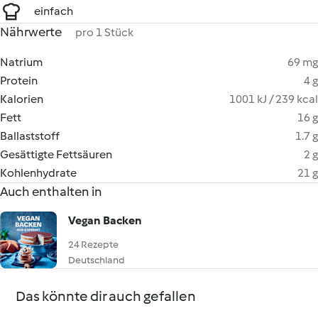
einfach
Nährwerte
pro 1 Stück
Natrium
69 mg
Protein
4 g
Kalorien
1001 kJ / 239 kcal
Fett
16 g
Ballaststoff
1.7 g
Gesättigte Fettsäuren
2 g
Kohlenhydrate
21 g
Auch enthalten in
Vegan Backen
24 Rezepte
Deutschland
Das könnte dir auch gefallen