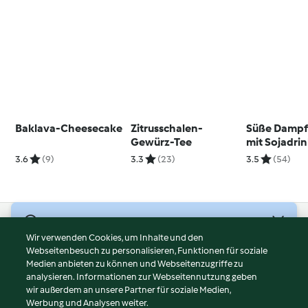
Baklava-Cheesecake
Zitrusschalen-
Süße Dampf
Gewürz-Tee
mit Sojadri
3.6
(9)
3.3
(23)
3.5
(54)
© Copyright 2026
Wir verwenden Cookies, um Inhalte und den
Webseitenbesuch zu personalisieren, Funktionen für soziale
Nutzungsbedingungen
Medien anbieten zu können und Webseitenzugriffe zu
Datenschutzrichtlinien
analysieren. Informationen zur Webseitennutzung geben
Disclaimer
wir außerdem an unsere Partner für soziale Medien,
Werbung und Analysen weiter.
Impressum