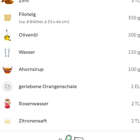
Zimt
3 TL
Filoteig
350 g
(ca. 8 Blätter, à 33 x 46 cm)
Olivenöl
200 g
Wasser
150 g
Ahornsirup
100 g
geriebene Orangenschale
1 EL
Rosenwasser
2 TL
Zitronensaft
2 TL