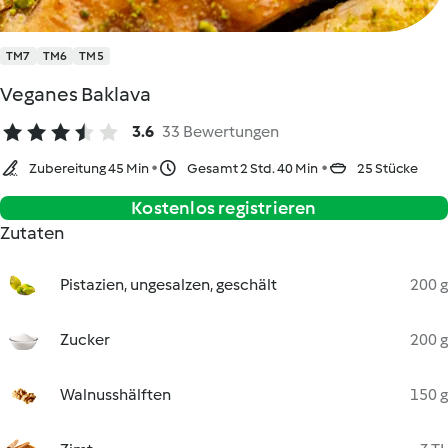
TM7
TM6
TM5
Veganes Baklava
3.6
33 Bewertungen
Zubereitung 45 Min
Gesamt 2 Std. 40 Min
25 Stücke
Kostenlos registrieren
Zutaten
Pistazien, ungesalzen, geschält
200 g
Zucker
200 g
Walnusshälften
150 g