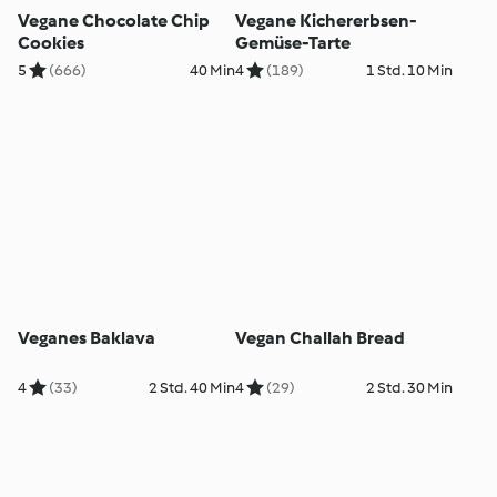
Vegane Chocolate Chip
Vegane Kichererbsen-
Cookies
Gemüse-Tarte
5
(666)
40 Min
4
(189)
1 Std. 10 Min
Veganes Baklava
Vegan Challah Bread
4
(33)
2 Std. 40 Min
4
(29)
2 Std. 30 Min