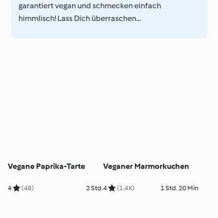
garantiert vegan und schmecken einfach
himmlisch! Lass Dich überraschen…
Vegane Paprika-Tarte
Veganer Marmorkuchen
4
(48)
2 Std.
4
(1.4K)
1 Std. 20 Min