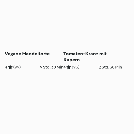
Vegane Mandeltorte
Tomaten-Kranz mit
Kapern
4
(99)
9 Std. 30 Min
4
(93)
2 Std. 30 Min