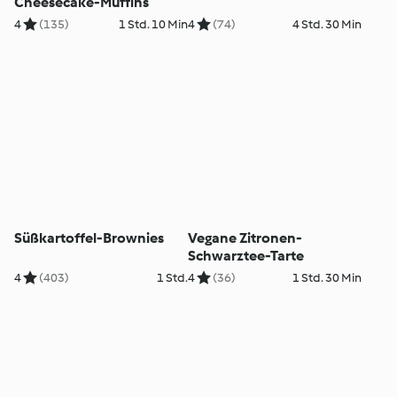
Cheesecake-Muffins
4
(135)
1 Std. 10 Min
4
(74)
4 Std. 30 Min
Süßkartoffel-Brownies
Vegane Zitronen-
Schwarztee-Tarte
4
(403)
1 Std.
4
(36)
1 Std. 30 Min