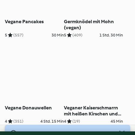
Vegane Pancakes
Germknödel mit Mohn
(vegan)
5
(557)
30 Min
5
(409)
1 Std. 30 Min
Vegane Donauwellen
Veganer Kaiserschmarrn
mit heißen Kirschen und
Vanillesauce
4
(351)
4 Std. 15 Min
4
(19)
45 Min