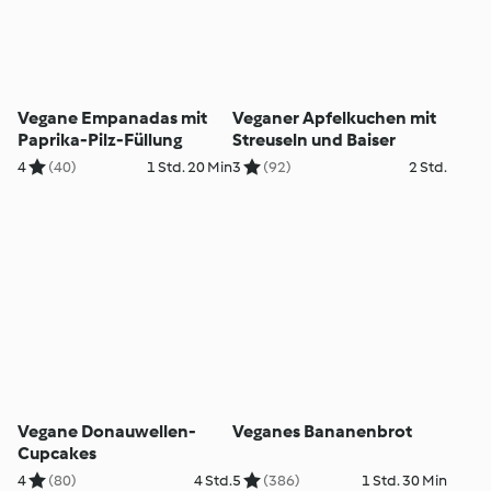
Vegane Empanadas mit
Veganer Apfelkuchen mit
Paprika-Pilz-Füllung
Streuseln und Baiser
4
(40)
1 Std. 20 Min
3
(92)
2 Std.
Vegane Donauwellen-
Veganes Bananenbrot
Cupcakes
4
(80)
4 Std.
5
(386)
1 Std. 30 Min