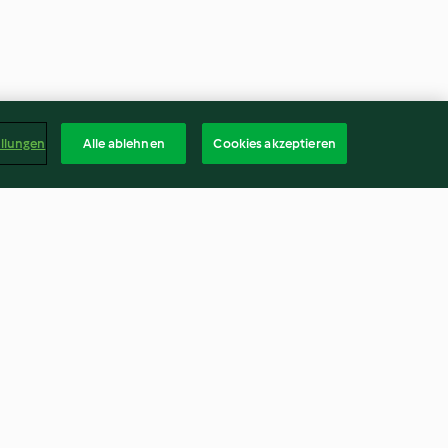
ellungen
Alle ablehnen
Cookies akzeptieren
-Cashew-
Tacos mit Gemüse und
Kidneybohnen
4.2
(17)