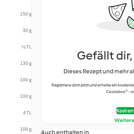
250 g
30 g
½ TL
Gefällt dir
130 g
Dieses Rezept und mehr al
100 g
Registriere dich jetzt und erhalte ein kostenl
Cookidoo® - oh
100 g
Kostenl
4 TL
Weiter
100 g
Auch enthalten in