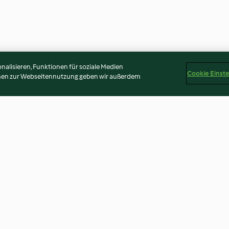
alisieren, Funktionen für soziale Medien
Cookie Einst
onen zur Webseitennutzung geben wir außerdem
Couscous-Kräuter-Salat
Vegane Spinat
Cannelloni
4.3
(45)
4.6
(162)