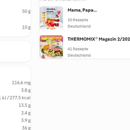
Mama, Papa...
50 g
20 Rezepte
Deutschland
10 g
THERMOMIX® Magazin 2/20
41 Rezepte
Deutschland
216.6 mg
3.8 g
 kJ / 277.5 kcal
13.5 g
2.4 g
3.9 g
36 g