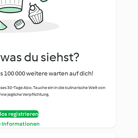
, was du siehst?
s 100 000 weitere warten auf dich!
oses 30-Tage Abo. Tauche ein in die kulinarische Welt von
ne jegliche Verpflichtung.
os registrieren
e Informationen