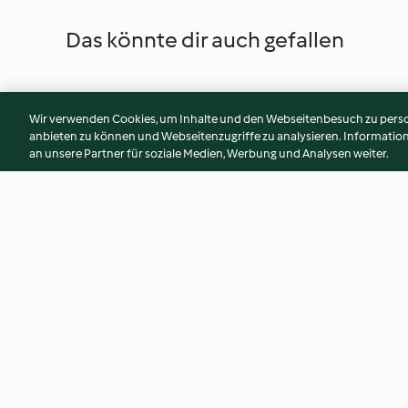
Das könnte dir auch gefallen
Wir verwenden Cookies, um Inhalte und den Webseitenbesuch zu person
anbieten zu können und Webseitenzugriffe zu analysieren. Informati
an unsere Partner für soziale Medien, Werbung und Analysen weiter.
Vollkorn-Pita mit Gemüse und
Vegane Tacos
Hummus
4.4
(171)
4.3
(12)