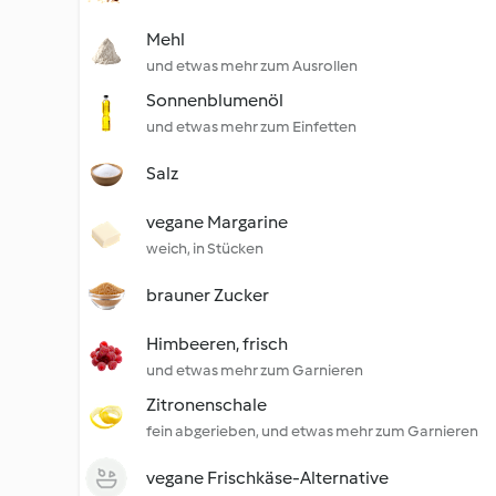
Mehl
und etwas mehr zum Ausrollen
Sonnenblumenöl
und etwas mehr zum Einfetten
Salz
vegane Margarine
weich, in Stücken
brauner Zucker
Himbeeren, frisch
und etwas mehr zum Garnieren
Zitronenschale
fein abgerieben, und etwas mehr zum Garnieren
vegane Frischkäse-Alternative