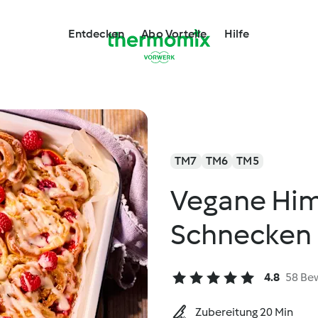
Entdecken
Abo Vorteile
Hilfe
TM7
TM6
TM5
Vegane Him
Schnecken
4.8
58 Be
Zubereitung 20 Min