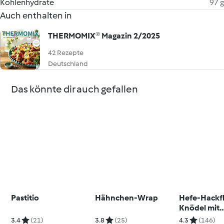
Kohlenhydrate
97 g
Auch enthalten in
THERMOMIX® Magazin 2/2025
42 Rezepte
Deutschland
Das könnte dir auch gefallen
Pastitio
Hähnchen-Wrap
Hefe-Hackfl
Knödel mit
Käsesauce
3.4
(21)
3.8
(25)
4.3
(146)