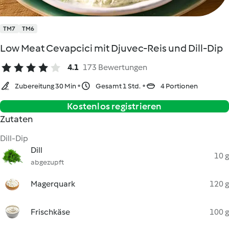
TM7
TM6
Low Meat Cevapcici mit Djuvec-Reis und Dill-Dip
4.1
173 Bewertungen
Zubereitung 30 Min
Gesamt 1 Std.
4 Portionen
Kostenlos registrieren
Zutaten
Dill-Dip
Dill
10 g
abgezupft
Magerquark
120 g
Frischkäse
100 g