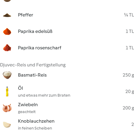
Pfeffer
¾ TL
Paprika edelsüß
1 TL
Paprika rosenscharf
1 TL
Djuvec-Reis und Fertigstellung
Basmati-Reis
250 g
Öl
20 g
und etwas mehr zum Braten
Zwiebeln
200 g
geachtelt
Knoblauchzehen
2
in feinen Scheiben