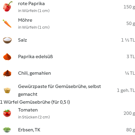
rote Paprika
150 g
in Würfeln (1 cm)
Möhre
50 g
in Würfeln (1 cm)
Salz
1 ½ TL
Paprika edelsüß
3 TL
Chili, gemahlen
¼ TL
Gewürzpaste für Gemüsebrühe, selbst
1 geh. TL
gemacht
1 Würfel Gemüsebrühe (für 0,5 l)
Tomaten
200 g
in Stücken (2 cm)
Erbsen, TK
80 g