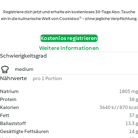
Registriere dich jetzt und erhalte ein kostenloses 30-Tage Abo. Tauche
ein in die kulinarische Welt von Cookidoo® - ohne jegliche Verpflichtung.
Kostenlos registrieren
Weitere Informationen
Schwierigkeitsgrad
medium
Nährwerte
pro 1 Portion
Natrium
1805 mg
Protein
38 g
Kalorien
3640 kJ / 870 kcal
Fett
37 g
Ballaststoff
13.3 g
Gesättigte Fettsäuren
14 g