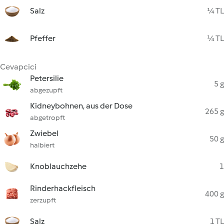
Salz
¼ TL
Pfeffer
¼ TL
Cevapcici
Petersilie
5 g
abgezupft
Kidneybohnen, aus der Dose
265 g
abgetropft
Zwiebel
50 g
halbiert
Knoblauchzehe
1
Rinderhackfleisch
400 g
zerzupft
Salz
1 TL