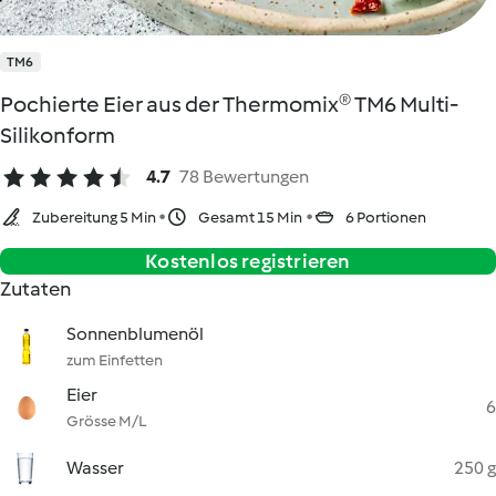
TM6
Pochierte Eier aus der Thermomix® TM6 Multi-
Silikonform
4.7
78 Bewertungen
Zubereitung 5 Min
Gesamt 15 Min
6 Portionen
Kostenlos registrieren
Zutaten
Sonnenblumenöl
zum Einfetten
Eier
6
Grösse M/L
Wasser
250 g