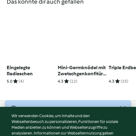
Das könnte dir auch gefallen
Eingelegte
Mini-Germknödel mit
Triple Erdb
Radieschen
Zwetschgenkonfitüre
, Mohnzucker und
5.0
(4)
4.3
(12)
4.3
(25)
Vanillesauce
© Copyright 2026
Wir verwenden Cookies, um Inhalte und den
Webseitenbesuch zu personalisieren, Funktionen für soziale
Nutzungsbedingungen
Medien anbieten zu können und Webseitenzugriffe zu
Datenschutzrichtlinien
analysieren. Informationen zur Webseitennutzung geben