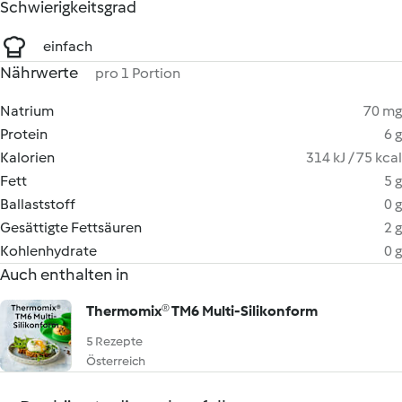
Schwierigkeitsgrad
einfach
Nährwerte
pro 1 Portion
Natrium
70 mg
Protein
6 g
Kalorien
314 kJ / 75 kcal
Fett
5 g
Ballaststoff
0 g
Gesättigte Fettsäuren
2 g
Kohlenhydrate
0 g
Auch enthalten in
Thermomix® TM6 Multi-Silikonform
5 Rezepte
Österreich