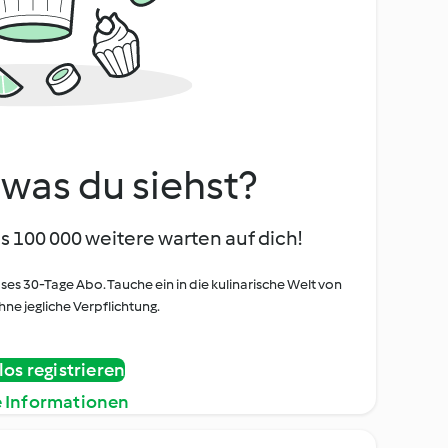
, was du siehst?
s 100 000 weitere warten auf dich!
oses 30-Tage Abo. Tauche ein in die kulinarische Welt von
ne jegliche Verpflichtung.
os registrieren
e Informationen