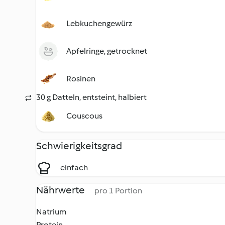
Lebkuchengewürz
Apfelringe, getrocknet
Rosinen
30 g Datteln, entsteint, halbiert
Couscous
Schwierigkeitsgrad
einfach
Nährwerte
pro 1 Portion
Natrium
Protein