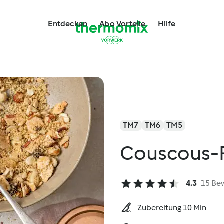
Entdecken
Abo Vorteile
Hilfe
TM7
TM6
TM5
Couscous-F
4.3
15 Be
Zubereitung 10 Min