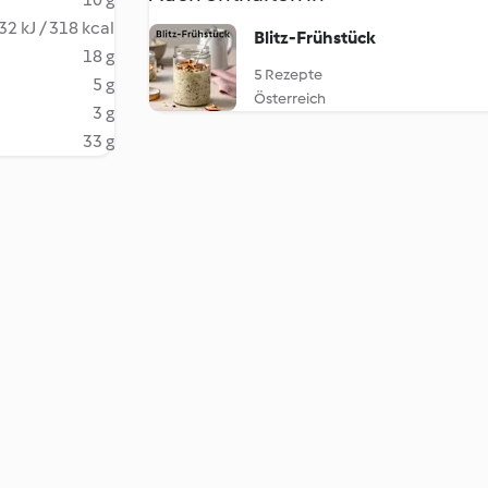
32 kJ / 318 kcal
Blitz-Frühstück
18 g
5 Rezepte
5 g
Österreich
3 g
33 g