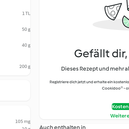
1 TL
50 g
40 g
Gefällt dir
200 g
Dieses Rezept und mehr al
Registriere dich jetzt und erhalte ein kostenl
Cookidoo® - oh
Kostenl
Weiter
105 mg
Auch enthalten in
10 g