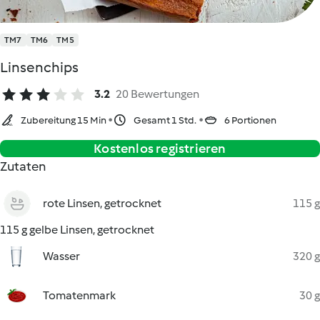
TM7
TM6
TM5
Linsenchips
3.2
20 Bewertungen
Zubereitung 15 Min
Gesamt 1 Std.
6 Portionen
Kostenlos registrieren
Zutaten
rote Linsen, getrocknet
115 g
115 g gelbe Linsen, getrocknet
Wasser
320 g
Tomatenmark
30 g