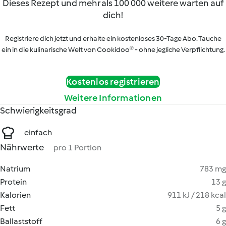
Dieses Rezept und mehr als 100 000 weitere warten auf
dich!
Registriere dich jetzt und erhalte ein kostenloses 30-Tage Abo. Tauche
ein in die kulinarische Welt von Cookidoo® - ohne jegliche Verpflichtung.
Kostenlos registrieren
Weitere Informationen
Schwierigkeitsgrad
einfach
Nährwerte
pro 1 Portion
Natrium
783 mg
Protein
13 g
Kalorien
911 kJ / 218 kcal
Fett
5 g
Ballaststoff
6 g