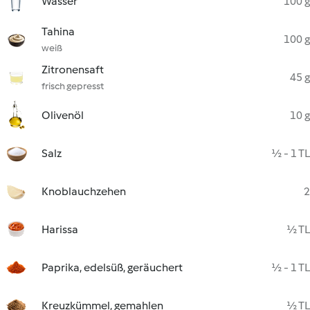
Wasser
100 g
Tahina
100 g
weiß
Zitronensaft
45 g
frisch gepresst
Olivenöl
10 g
Salz
½ - 1 TL
Knoblauchzehen
2
Harissa
½ TL
Paprika, edelsüß, geräuchert
½ - 1 TL
Kreuzkümmel, gemahlen
½ TL