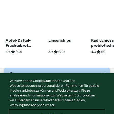
Apfel-Dattel-
Linsenchips
Radicchiosa
Früchtebrot
probiotisc
(glutenfrei)
Dressing
4.3
(40)
3.2
(20)
4.3
(6)
© Copyright 2026
Wir verwenden Cookies, um Inhalte und den
Webseitenbesuch zu personalisieren, Funktionen für soziale
Nutzungsbedingungen
Medien anbieten zu können und Webseitenzugriffe zu
Datenschutzrichtlinien
analysieren. Informationen zur Webseitennutzung geben
Disclaimer
wir außerdem an unsere Partner für soziale Medien,
Werbung und Analysen weiter.
Impressum
Cookies