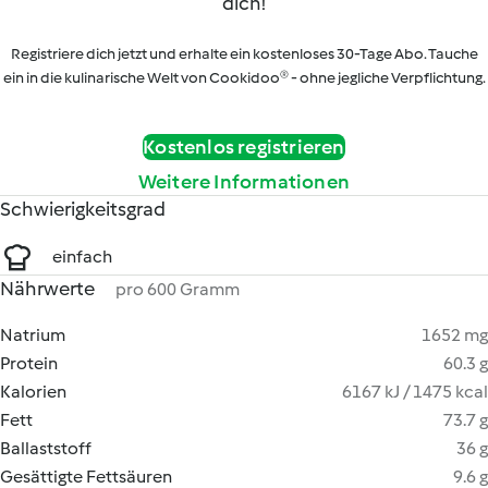
dich!
Registriere dich jetzt und erhalte ein kostenloses 30-Tage Abo. Tauche
ein in die kulinarische Welt von Cookidoo® - ohne jegliche Verpflichtung.
Kostenlos registrieren
Weitere Informationen
Schwierigkeitsgrad
einfach
Nährwerte
pro 600 Gramm
Natrium
1652 mg
Protein
60.3 g
Kalorien
6167 kJ / 1475 kcal
Fett
73.7 g
Ballaststoff
36 g
Gesättigte Fettsäuren
9.6 g