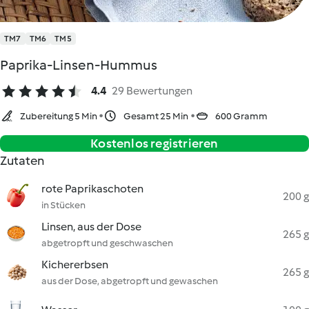
TM7
TM6
TM5
Paprika-Linsen-Hummus
4.4
29 Bewertungen
Zubereitung 5 Min
Gesamt 25 Min
600 Gramm
Kostenlos registrieren
Zutaten
rote Paprikaschoten
200 g
in Stücken
Linsen, aus der Dose
265 g
abgetropft und geschwaschen
Kichererbsen
265 g
aus der Dose, abgetropft und gewaschen