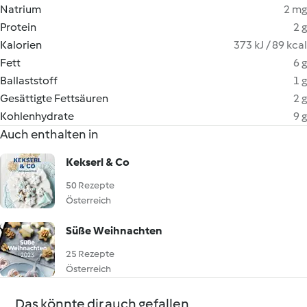
Natrium
2 mg
Protein
2 g
Kalorien
373 kJ / 89 kcal
Fett
6 g
Ballaststoff
1 g
Gesättigte Fettsäuren
2 g
Kohlenhydrate
9 g
Auch enthalten in
Kekserl & Co
50 Rezepte
Österreich
Süße Weihnachten
25 Rezepte
Österreich
Das könnte dir auch gefallen