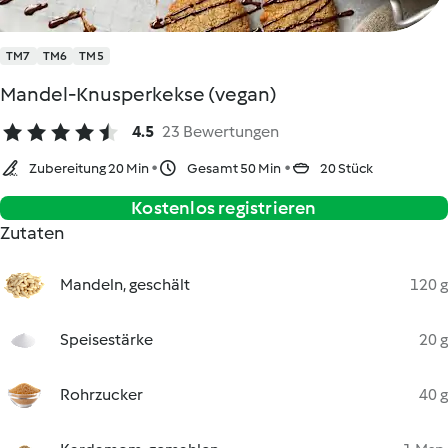
TM7
TM6
TM5
Mandel-Knusperkekse (vegan)
4.5
23 Bewertungen
Zubereitung 20 Min
Gesamt 50 Min
20 Stück
Kostenlos registrieren
Zutaten
Mandeln, geschält
120 g
Speisestärke
20 g
Rohrzucker
40 g