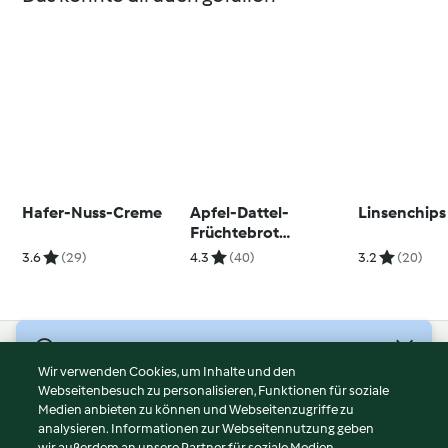
Hafer-Nuss-Creme
Apfel-Dattel-
Linsenchips
Früchtebrot
(glutenfrei)
3.6
(29)
4.3
(40)
3.2
(20)
© Copyright 2026
Wir verwenden Cookies, um Inhalte und den
Webseitenbesuch zu personalisieren, Funktionen für soziale
Nutzungsbedingungen
Medien anbieten zu können und Webseitenzugriffe zu
Datenschutzrichtlinien
analysieren. Informationen zur Webseitennutzung geben
Disclaimer
wir außerdem an unsere Partner für soziale Medien,