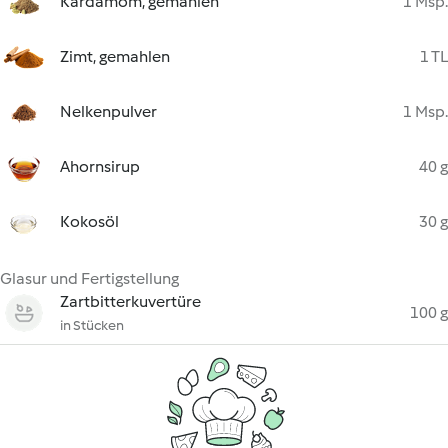
Kardamom, gemahlen
1 Msp.
Zimt, gemahlen
1 TL
Nelkenpulver
1 Msp.
Ahornsirup
40 g
Kokosöl
30 g
Glasur und Fertigstellung
Zartbitterkuvertüre
100 g
in Stücken