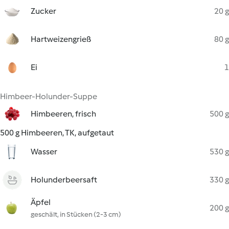
Zucker
20 g
Hartweizengrieß
80 g
Ei
1
Himbeer-Holunder-Suppe
Himbeeren, frisch
500 g
500 g Himbeeren, TK, aufgetaut
Wasser
530 g
Holunderbeersaft
330 g
Äpfel
200 g
geschält, in Stücken (2-3 cm)