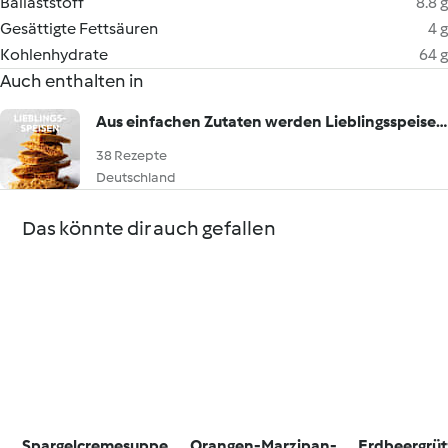
Ballaststoff
8.8 g
Gesättigte Fettsäuren
4 g
Kohlenhydrate
64 g
Auch enthalten in
Aus einfachen Zutaten werden Lieblingsspeisen!
38 Rezepte
Deutschland
Das könnte dir auch gefallen
Spargelcremesuppe
Orangen-Marzipan-
Erdbeergrü