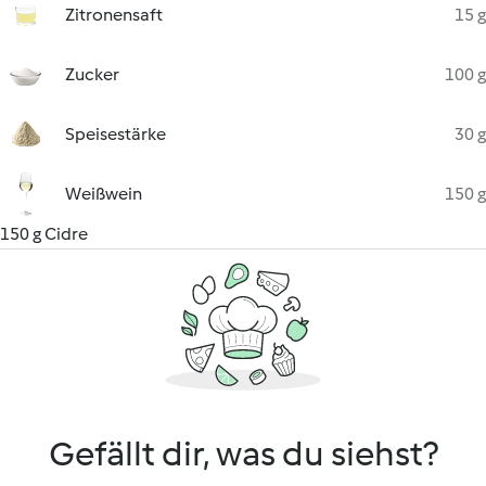
Zitronensaft
15 g
Zucker
100 g
Speisestärke
30 g
Weißwein
150 g
150 g Cidre
Gefällt dir, was du siehst?