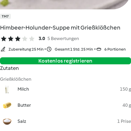
TM7
Himbeer-Holunder-Suppe mit Grießklößchen
3.0
5 Bewertungen
Zubereitung 25 Min
Gesamt 1 Std. 25 Min
6 Portionen
Kostenlos registrieren
Zutaten
Grießklößchen
Milch
150 g
Butter
40 g
Salz
1 Prise