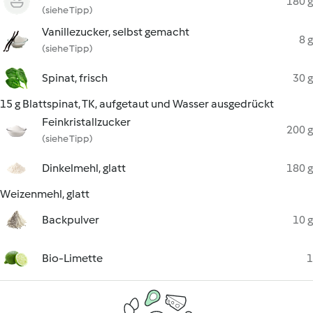
180 g
(siehe Tipp)
Vanillezucker, selbst gemacht
8 g
(siehe Tipp)
Spinat, frisch
30 g
15 g Blattspinat, TK, aufgetaut und Wasser ausgedrückt
Feinkristallzucker
200 g
(siehe Tipp)
Dinkelmehl, glatt
180 g
Weizenmehl, glatt
Backpulver
10 g
Bio-Limette
1