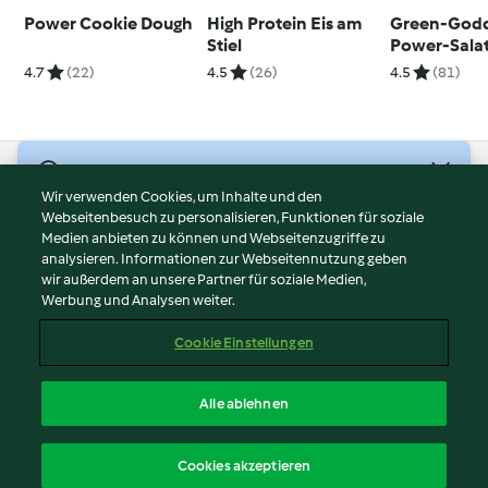
Power Cookie Dough
High Protein Eis am
Green-Godd
Stiel
Power-Sala
4.7
(22)
4.5
(26)
4.5
(81)
© Copyright 2026
Wir verwenden Cookies, um Inhalte und den
Webseitenbesuch zu personalisieren, Funktionen für soziale
Nutzungsbedingungen
Medien anbieten zu können und Webseitenzugriffe zu
Datenschutzrichtlinien
analysieren. Informationen zur Webseitennutzung geben
Disclaimer
wir außerdem an unsere Partner für soziale Medien,
Werbung und Analysen weiter.
Impressum
Cookies
Cookie Einstellungen
Inhalt melden
Vertrag widerrufen
Alle ablehnen
Erklärung zur Barrierefreiheit
Deutsch
Cookies akzeptieren