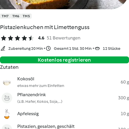
TM7
TM6
TM5
Pistazienkuchen mit Limettenguss
4.6
51 Bewertungen
Zubereitung 20 Min
Gesamt 1 Std. 30 Min
12 Stücke
Kostenlos registrieren
Zutaten
Kokosöl
60 g
etwas mehr zum Einfetten
Pflanzendrink
300 g
(z.B. Hafer, Kokos, Soja,...)
Apfelessig
10 g
Pistazien, gesalzen, geschält