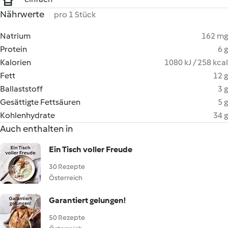
Nährwerte
pro 1 Stück
Natrium
162 mg
Protein
6 g
Kalorien
1080 kJ / 258 kcal
Fett
12 g
Ballaststoff
3 g
Gesättigte Fettsäuren
5 g
Kohlenhydrate
34 g
Auch enthalten in
Ein Tisch voller Freude
30 Rezepte
Österreich
Garantiert gelungen!
50 Rezepte