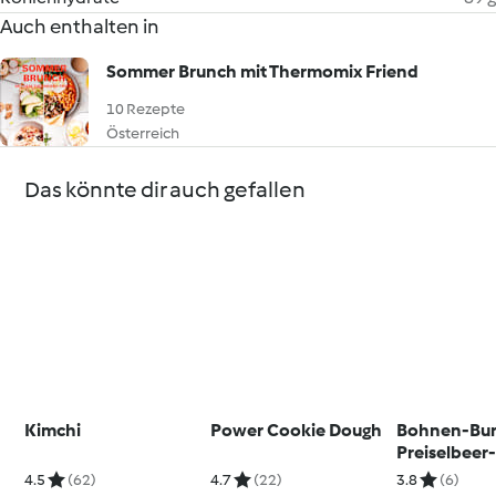
Auch enthalten in
Sommer Brunch mit Thermomix Friend
10 Rezepte
Österreich
Das könnte dir auch gefallen
Kimchi
Power Cookie Dough
Bohnen-Bur
Preiselbeer
(vegan)
4.5
(62)
4.7
(22)
3.8
(6)