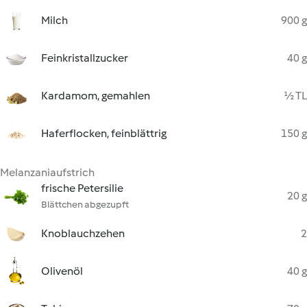
Milch
900 g
Feinkristallzucker
40 g
Kardamom, gemahlen
½ TL
Haferflocken, feinblättrig
150 g
Melanzaniaufstrich
frische Petersilie
20 g
Blättchen abgezupft
Knoblauchzehen
2
Olivenöl
40 g