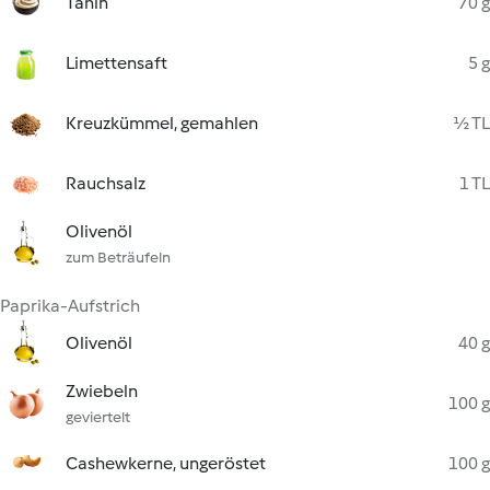
Tahin
70 g
Limettensaft
5 g
Kreuzkümmel, gemahlen
½ TL
Rauchsalz
1 TL
Olivenöl
zum Beträufeln
Paprika-Aufstrich
Olivenöl
40 g
Zwiebeln
100 g
geviertelt
Cashewkerne, ungeröstet
100 g