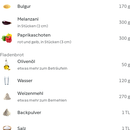
Bulgur
170 g
Melanzani
300 g
in Stücken (2 cm)
Paprikaschoten
300 g
rot und gelb, in Stücken (3 cm)
Fladenbrot
Olivenöl
50 g
etwas mehr zum Beträufeln
Wasser
120 g
Weizenmehl
270 g
etwas mehr zum Bemehlen
Backpulver
1 TL
Salz
1 TL