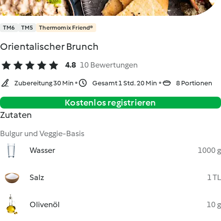
TM6
TM5
Thermomix Friend®
Orientalischer Brunch
4.8
10 Bewertungen
Zubereitung 30 Min
Gesamt 1 Std. 20 Min
8 Portionen
Kostenlos registrieren
Zutaten
Bulgur und Veggie-Basis
Wasser
1000 g
Salz
1 TL
Olivenöl
10 g