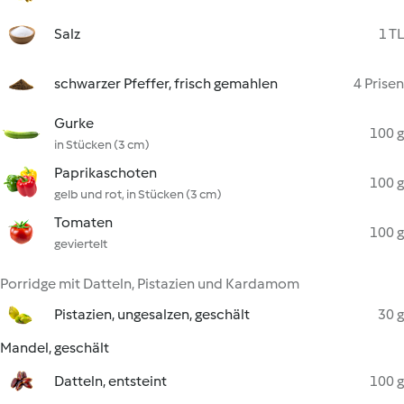
Salz
1 TL
schwarzer Pfeffer, frisch gemahlen
4 Prisen
Gurke
100 g
in Stücken (3 cm)
Paprikaschoten
100 g
gelb und rot, in Stücken (3 cm)
Tomaten
100 g
geviertelt
Porridge mit Datteln, Pistazien und Kardamom
Pistazien, ungesalzen, geschält
30 g
Mandel, geschält
Datteln, entsteint
100 g