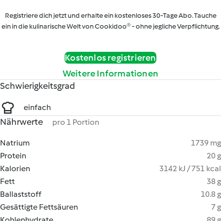
Registriere dich jetzt und erhalte ein kostenloses 30-Tage Abo. Tauche
ein in die kulinarische Welt von Cookidoo® - ohne jegliche Verpflichtung.
Kostenlos registrieren
Weitere Informationen
Schwierigkeitsgrad
einfach
Nährwerte
pro 1 Portion
Natrium
1739 mg
Protein
20 g
Kalorien
3142 kJ / 751 kcal
Fett
38 g
Ballaststoff
10.8 g
Gesättigte Fettsäuren
7 g
Kohlenhydrate
89 g