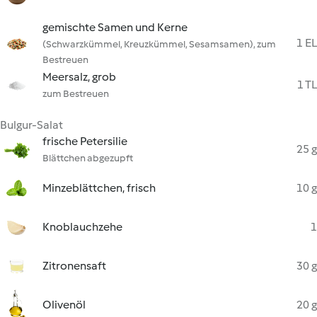
gemischte Samen und Kerne
1 EL
(Schwarzkümmel, Kreuzkümmel, Sesamsamen), zum
Bestreuen
Meersalz, grob
1 TL
zum Bestreuen
Bulgur-Salat
frische Petersilie
25 g
Blättchen abgezupft
Minzeblättchen, frisch
10 g
Knoblauchzehe
1
Zitronensaft
30 g
Olivenöl
20 g