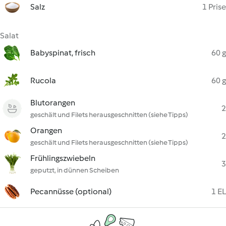
Salz
1 Prise
Salat
Babyspinat, frisch
60 g
Rucola
60 g
Blutorangen
2
geschält und Filets herausgeschnitten (siehe Tipps)
Orangen
2
geschält und Filets herausgeschnitten (siehe Tipps)
Frühlingszwiebeln
3
geputzt, in dünnen Scheiben
Pecannüsse (optional)
1 EL