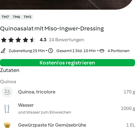
TM7
TM6
TM5
Quinoasalat mit Miso-Ingwer-Dressing
4.3
24 Bewertungen
Zubereitung 25 Min
Gesamt 1 Std. 10 Min
4 Portionen
Kostenlos registrieren
Zutaten
Quinoa
Quinoa, tricolore
170 g
Wasser
1000 g
und Wasser zum Einweichen
Gewürzpaste für Gemüsebrühe
1 EL