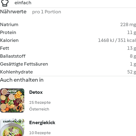
einfach
Nährwerte
pro 1 Portion
Natrium
228 mg
Protein
11 g
Kalorien
1468 kJ / 351 kcal
Fett
13 g
Ballaststoff
8 g
Gesättigte Fettsäuren
1 g
Kohlenhydrate
52 g
Auch enthalten in
Detox
25 Rezepte
Österreich
Energiekick
10 Rezepte