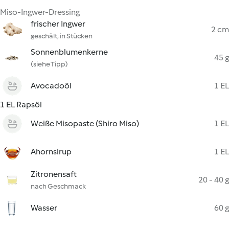
Miso-Ingwer-Dressing
frischer Ingwer
2 cm
geschält, in Stücken
Sonnenblumenkerne
45 g
(siehe Tipp)
Avocadoöl
1 EL
1 EL Rapsöl
Weiße Misopaste (Shiro Miso)
1 EL
Ahornsirup
1 EL
Zitronensaft
20 - 40 g
nach Geschmack
Wasser
60 g