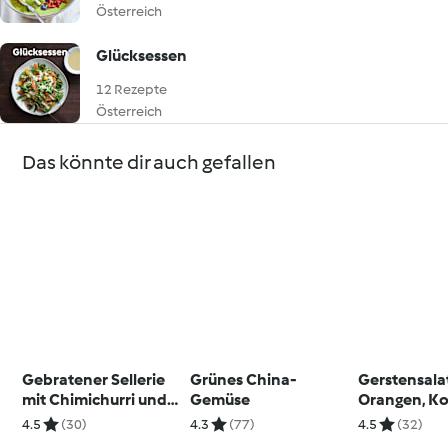
Österreich
Glücksessen
12 Rezepte
Österreich
Das könnte dir auch gefallen
Gebratener Sellerie
Grünes China-
Gerstensala
mit Chimichurri und
Gemüse
Orangen, Ko
Blätterteig-Crisps
und Mandel
4.5
(30)
4.3
(77)
4.5
(32)