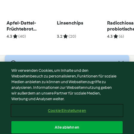
Apfel-Dattel-
Linsenchips
Radicchiosa
Früchtebrot
probiotisc
(glutenfrei)
Dressing
4.3
(40)
3.2
(20)
4.3
(6)
© Copyright 2026
Wir verwenden Cookies, um Inhalte und den
Webseitenbesuch zu personalisieren, Funktionen für soziale
Nutzungsbedingungen
Medien anbieten zu können und Webseitenzugriffe zu
Datenschutzrichtlinien
analysieren. Informationen zur Webseitennutzung geben
Disclaimer
wir außerdem an unsere Partner für soziale Medien,
Werbung und Analysen weiter.
Impressum
Cookies
Cookie Einstellungen
Inhalt melden
Vertrag widerrufen
Alle ablehnen
Erklärung zur Barrierefreiheit