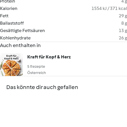
Protein
4 g
Kalorien
1554 kJ / 371 kcal
Fett
29 g
Ballaststoff
8 g
Gesättigte Fettsäuren
13 g
Kohlenhydrate
26 g
Auch enthalten in
Kraft für Kopf & Herz
5 Rezepte
Österreich
Das könnte dir auch gefallen