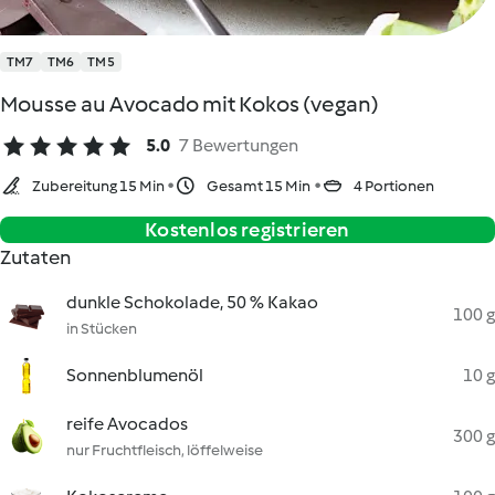
TM7
TM6
TM5
Mousse au Avocado mit Kokos (vegan)
5.0
7 Bewertungen
Zubereitung 15 Min
Gesamt 15 Min
4 Portionen
Kostenlos registrieren
Zutaten
dunkle Schokolade, 50 % Kakao
100 g
in Stücken
Sonnenblumenöl
10 g
reife Avocados
300 g
nur Fruchtfleisch, löffelweise