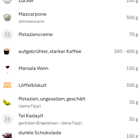
Zucker
140 g
Mascarpone
500 g
zimmerwarm
Pistaziencreme
70 g
aufgebrühter, starker Kaffee
300 - 400 g
Marsala Wein
150 g
Löffelbiskuit
300 g
Pistazien, ungesalzen, geschält
50 g
(siehe Tipp)
Tel Kadayif
30 g
geröstet (Engelshaar - siehe Tipp)
dunkle Schokolade
100 g