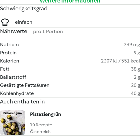
Weitere Informationen
Schwierigkeitsgrad
einfach
Nährwerte
pro 1 Portion
Natrium
239 mg
Protein
9 g
Kalorien
2307 kJ / 551 kcal
Fett
38 g
Ballaststoff
2 g
Gesättigte Fettsäuren
20 g
Kohlenhydrate
40 g
Auch enthalten in
Pistaziengrün
10 Rezepte
Österreich