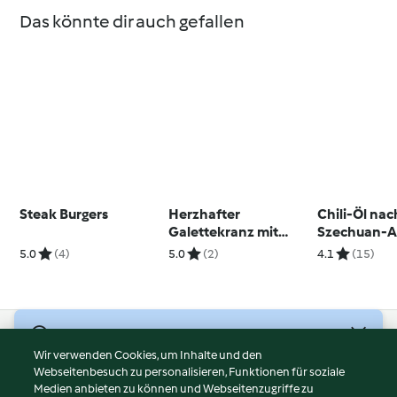
Das könnte dir auch gefallen
Steak Burgers
Herzhafter
Chili-Öl nac
Galettekranz mit
Szechuan-A
Oliven, Speck und
5.0
(4)
5.0
(2)
4.1
(15)
Cheddarkäse
(glutenfrei)
© Copyright 2026
Wir verwenden Cookies, um Inhalte und den
Webseitenbesuch zu personalisieren, Funktionen für soziale
Nutzungsbedingungen
Medien anbieten zu können und Webseitenzugriffe zu