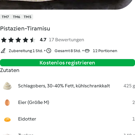
TM7
TM6
TM5
Pistazien-Tiramisu
4.7
17 Bewertungen
Zubereitung 1 Std.
Gesamt 8 Std.
12 Portionen
Kostenlos registrieren
Zutaten
Schlagobers, 30-40% Fett, kühlschrankkalt
425 g
Eier (Größe M)
2
Eidotter
1