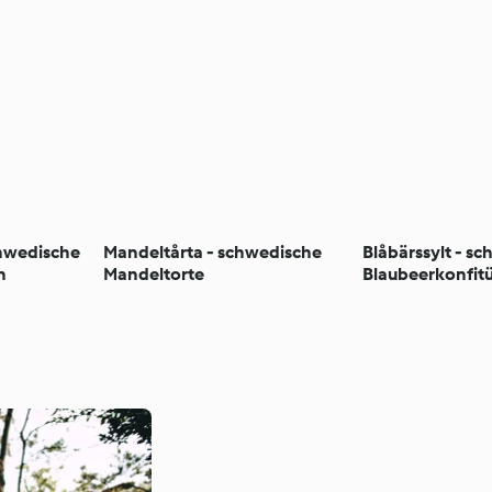
chwedische
Mandeltårta - schwedische
Blåbärssylt - s
n
Mandeltorte
Blaubeerkonfit