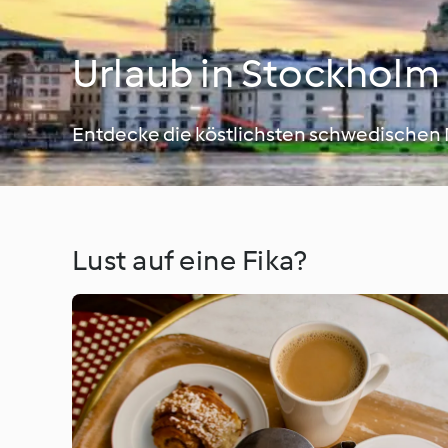
Urlaub in Stockholm
Entdecke die köstlichsten schwedischen R
Lust auf eine Fika?