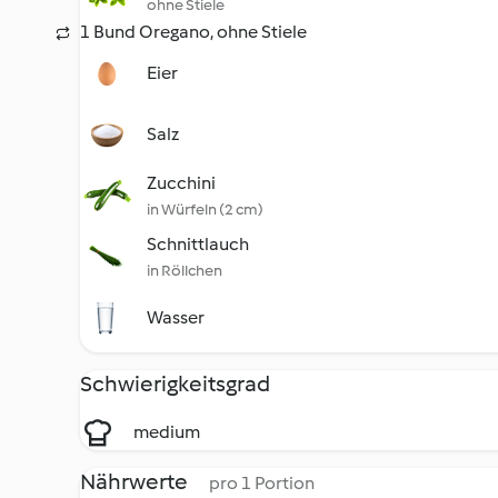
ohne Stiele
1 Bund Oregano, ohne Stiele
Eier
Salz
Zucchini
in Würfeln (2 cm)
Schnittlauch
in Röllchen
Wasser
Schwierigkeitsgrad
medium
Nährwerte
pro 1 Portion