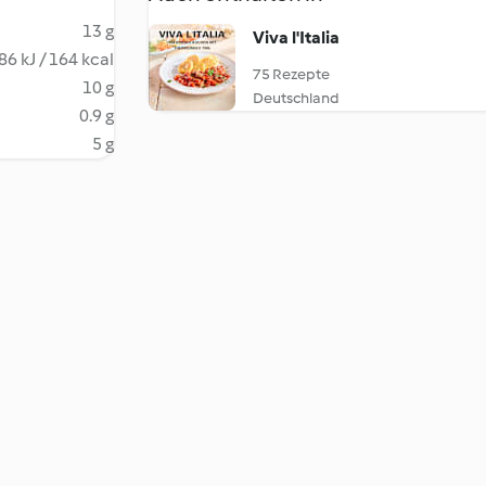
13 g
Viva l'Italia
86 kJ / 164 kcal
75 Rezepte
10 g
Deutschland
0.9 g
5 g