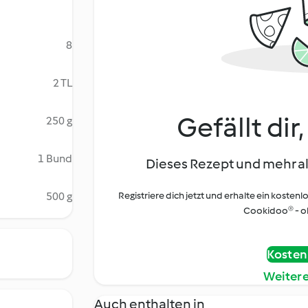
8
2 TL
Gefällt dir
250 g
1 Bund
Dieses Rezept und mehr al
500 g
Registriere dich jetzt und erhalte ein kostenl
Cookidoo® - oh
Kostenl
Weiter
Auch enthalten in