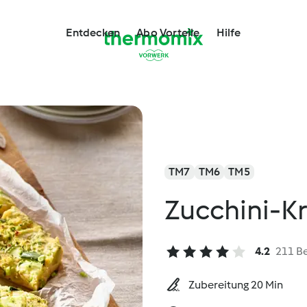
Entdecken
Abo Vorteile
Hilfe
TM7
TM6
TM5
Zucchini-K
4.2
211 B
Zubereitung 20 Min