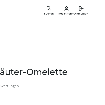
Zum
Hauptinha
Suchen
Registrieren
Anmelden
springen
räuter-Omelette
ewertungen