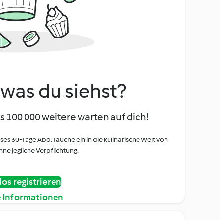
, was du siehst?
s 100 000 weitere warten auf dich!
oses 30-Tage Abo. Tauche ein in die kulinarische Welt von
ne jegliche Verpflichtung.
os registrieren
e Informationen