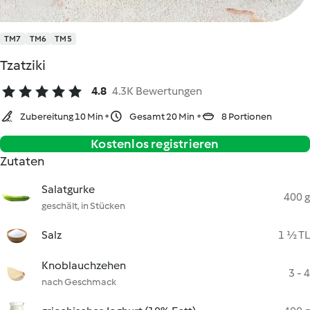
TM7
TM6
TM5
Tzatziki
4.8
4.3K Bewertungen
Zubereitung 10 Min
Gesamt 20 Min
8 Portionen
Kostenlos registrieren
Zutaten
Salatgurke
400 g
geschält, in Stücken
Salz
1 ½ TL
Knoblauchzehen
3 - 4
nach Geschmack