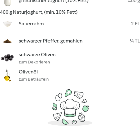
griechischer Joghurt (10% Fett)
400 g
400 g Naturjoghurt, (min. 10% Fett)
Sauerrahm
2 EL
schwarzer Pfeffer, gemahlen
¼ TL
schwarze Oliven
zum Dekorieren
Olivenöl
zum Beträufeln