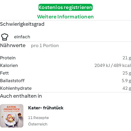
Kostenlos registrieren
Weitere Informationen
Schwierigkeitsgrad
einfach
Nährwerte
pro 1 Portion
Protein
21 g
Kalorien
2049 kJ / 489 kcal
Fett
25 g
Ballaststoff
5.9 g
Kohlenhydrate
42 g
Auch enthalten in
Kater- frühstück
11 Rezepte
Österreich