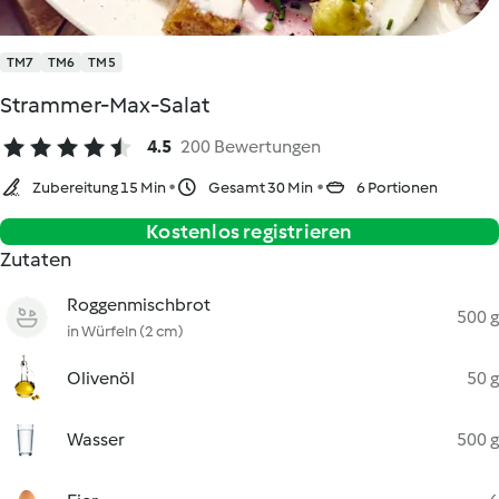
TM7
TM6
TM5
Strammer-Max-Salat
4.5
200 Bewertungen
Zubereitung 15 Min
Gesamt 30 Min
6 Portionen
Kostenlos registrieren
Zutaten
Roggenmischbrot
500 g
in Würfeln (2 cm)
Olivenöl
50 g
Wasser
500 g