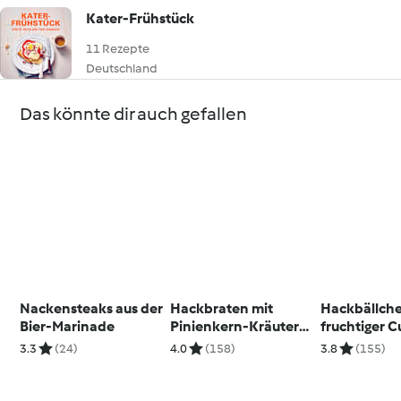
Kater-Frühstück
11 Rezepte
Deutschland
Das könnte dir auch gefallen
Nackensteaks aus der
Hackbraten mit
Hackbällche
Bier-Marinade
Pinienkern-Kräuter-
fruchtiger 
Kruste und
mit Reis
3.3
(24)
4.0
(158)
3.8
(155)
Gemüsesauce