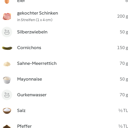
Eier
6
gekochter Schinken
200 g
in Streifen (1 x 4 cm)
Silberzwiebeln
50 g
Cornichons
150 g
Sahne-Meerrettich
70 g
Mayonnaise
50 g
Gurkenwasser
70 g
Salz
½ TL
Pfeffer
½ TL