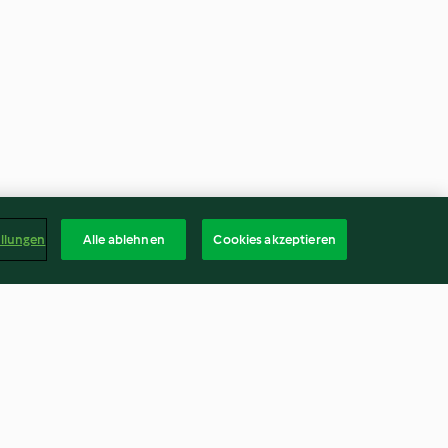
ellungen
Alle ablehnen
Cookies akzeptieren
ranita
Scharfes Rindfleischpesto