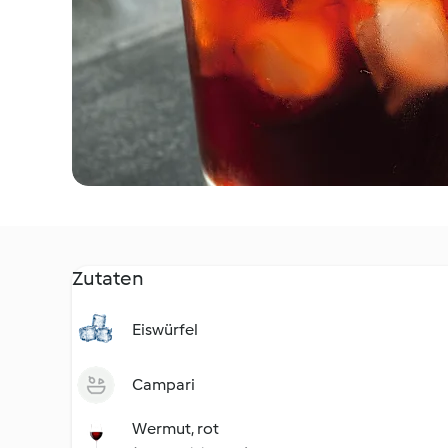
Zutaten
Eiswürfel
Campari
Wermut, rot