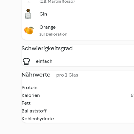
(z.B. Martini Rosso)
Gin
Orange
zur Dekoration
Schwierigkeitsgrad
einfach
Nährwerte
pro 1 Glas
Protein
Kalorien
6
Fett
Ballaststoff
Kohlenhydrate