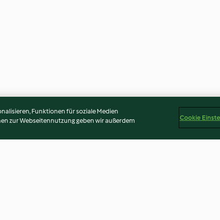
alisieren, Funktionen für soziale Medien
Cookie Einst
onen zur Webseitennutzung geben wir außerdem
Bloody Mary mit Paprika
Melonen-Gin-G