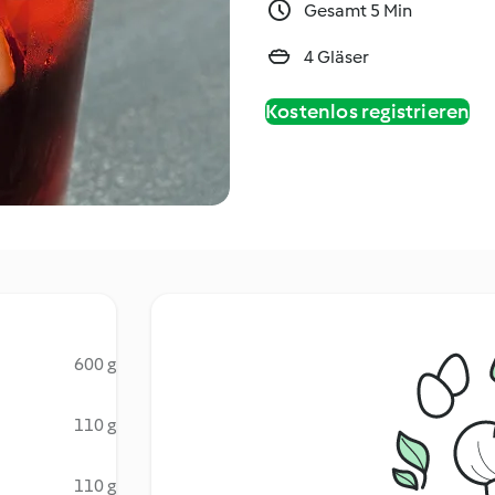
Gesamt 5 Min
4 Gläser
Kostenlos registrieren
600 g
110 g
110 g