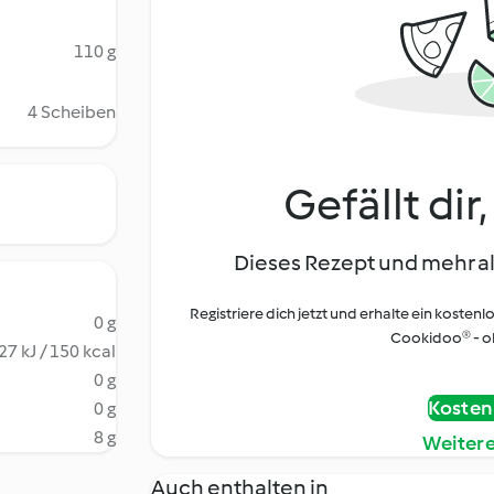
110 g
4 Scheiben
Gefällt dir
Dieses Rezept und mehr al
Registriere dich jetzt und erhalte ein kostenl
0 g
Cookidoo® - oh
27 kJ / 150 kcal
0 g
Kostenl
0 g
8 g
Weiter
Auch enthalten in