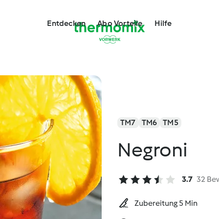
Entdecken
Abo Vorteile
Hilfe
TM7
TM6
TM5
Negroni
3.7
32 Be
Zubereitung 5 Min