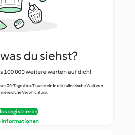
, was du siehst?
s 100 000 weitere warten auf dich!
oses 30-Tage Abo. Tauche ein in die kulinarische Welt von
ne jegliche Verpflichtung.
os registrieren
e Informationen