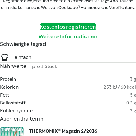
Registriere dich jetzt und erhalte ein kostenloses 30-Tage Abo. Tauche
ein in die kulinarische Welt von Cookidoo® - ohne jegliche Verpflichtung.
Kostenlos registrieren
Weitere Informationen
Schwierigkeitsgrad
einfach
Nährwerte
pro 1 Stück
Protein
3 g
Kalorien
253 kJ / 60 kcal
Fett
5 g
Ballaststoff
0.3 g
Kohlenhydrate
2 g
Auch enthalten in
THERMOMIX® Magazin 2/2016