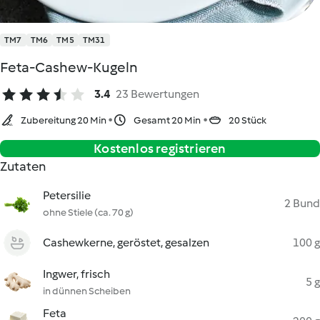
TM7
TM6
TM5
TM31
Feta-Cashew-Kugeln
3.4
23 Bewertungen
Zubereitung 20 Min
Gesamt 20 Min
20 Stück
Kostenlos registrieren
Zutaten
Petersilie
2 Bund
ohne Stiele (ca. 70 g)
Cashewkerne, geröstet, gesalzen
100 g
Ingwer, frisch
5 g
in dünnen Scheiben
Feta