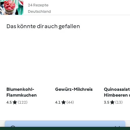
24 Rezepte
Deutschland
Das könnte dir auch gefallen
Blumenkohl-
Gewürz-Milchreis
Quinoasalat
Flammkuchen
Himbeeren 
Walnüssen
4.5
(122)
4.1
(44)
3.5
(13)