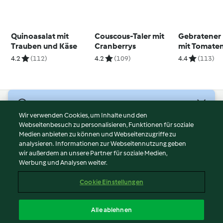
Quinoasalat mit
Couscous-Taler mit
Gebratener 
Trauben und Käse
Cranberrys
mit Tomate
4.2
(112)
4.2
(109)
4.4
(113)
© Copyright 2026
Wir verwenden Cookies, um Inhalte und den
Webseitenbesuch zu personalisieren, Funktionen für soziale
Nutzungsbedingungen
Medien anbieten zu können und Webseitenzugriffe zu
Datenschutzrichtlinien
analysieren. Informationen zur Webseitennutzung geben
Disclaimer
wir außerdem an unsere Partner für soziale Medien,
Werbung und Analysen weiter.
Impressum
Cookies
Cookie Einstellungen
Inhalt melden
Vertrag widerrufen
Alle ablehnen
Erklärung zur Barrierefreiheit