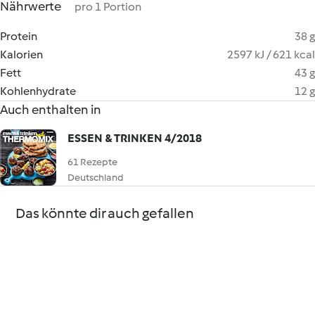
Nährwerte
pro 1 Portion
Protein
38 g
Kalorien
2597 kJ / 621 kcal
Fett
43 g
Kohlenhydrate
12 g
Auch enthalten in
ESSEN & TRINKEN 4/2018
61 Rezepte
Deutschland
Das könnte dir auch gefallen