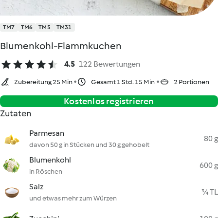
TM7
TM6
TM5
TM31
Blumenkohl-Flammkuchen
4.5
122 Bewertungen
Zubereitung 25 Min
Gesamt 1 Std. 15 Min
2 Portionen
Kostenlos registrieren
Zutaten
Parmesan
80 g
davon 50 g in Stücken und 30 g gehobelt
Blumenkohl
600 g
in Röschen
Salz
¾ TL
und etwas mehr zum Würzen