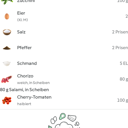
Zucchini
100 g
Eier
2
(Kl. M)
Salz
2 Prisen
Pfeffer
2 Prisen
Schmand
5 EL
Chorizo
80 g
weich, in Scheiben
80 g Salami, in Scheiben
Cherry-Tomaten
100 g
halbiert