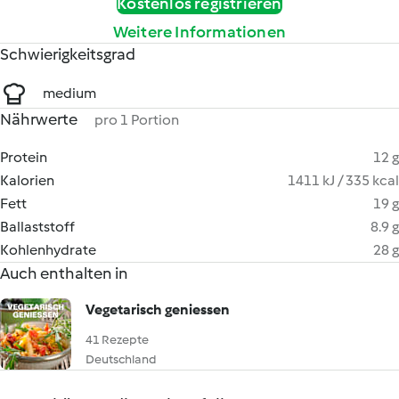
Kostenlos registrieren
Weitere Informationen
Schwierigkeitsgrad
medium
Nährwerte
pro 1 Portion
Protein
12 g
Kalorien
1411 kJ / 335 kcal
Fett
19 g
Ballaststoff
8.9 g
Kohlenhydrate
28 g
Auch enthalten in
Vegetarisch geniessen
41 Rezepte
Deutschland