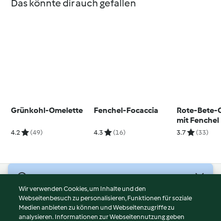
Das könnte dir auch gefallen
Grünkohl-Omelette
Fenchel-Focaccia
Rote-Bete-
mit Fenchel
4.2
(49)
4.3
(16)
3.7
(33)
© Copyright 2026
Wir verwenden Cookies, um Inhalte und den
Webseitenbesuch zu personalisieren, Funktionen für soziale
Nutzungsbedingungen
Medien anbieten zu können und Webseitenzugriffe zu
Datenschutzrichtlinien
analysieren. Informationen zur Webseitennutzung geben