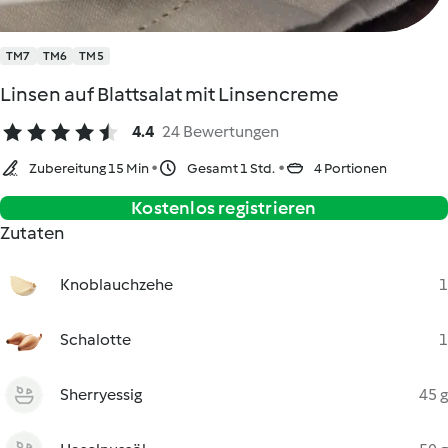
TM7
TM6
TM5
Linsen auf Blattsalat mit Linsencreme
4.4
24 Bewertungen
Zubereitung 15 Min
Gesamt 1 Std.
4 Portionen
Kostenlos registrieren
Zutaten
Knoblauchzehe
1
Schalotte
1
Sherryessig
45 g