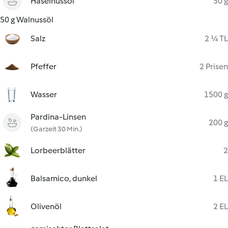
Haselnussöl
50 g
50 g Walnussöl
Salz
2 ¼ TL
Pfeffer
2 Prisen
Wasser
1500 g
Pardina-Linsen
200 g
(Garzeit 30 Min.)
Lorbeerblätter
2
Balsamico, dunkel
1 EL
Olivenöl
2 EL