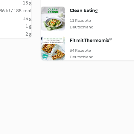
15 g
Clean Eating
86 kJ / 188 kcal
13 g
11 Rezepte
1 g
Deutschland
2 g
Fit mit Thermomix®
34 Rezepte
Deutschland