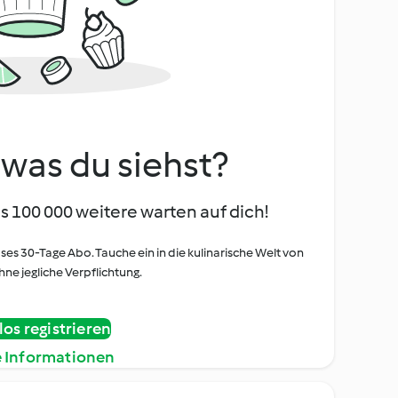
, was du siehst?
s 100 000 weitere warten auf dich!
oses 30-Tage Abo. Tauche ein in die kulinarische Welt von
ne jegliche Verpflichtung.
os registrieren
e Informationen