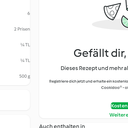
6
2 Prisen
¼ TL
Gefällt dir
¼ TL
Dieses Rezept und mehr al
500 g
Registriere dich jetzt und erhalte ein kostenl
Cookidoo® - oh
Kostenl
Weiter
Auch enthalten in