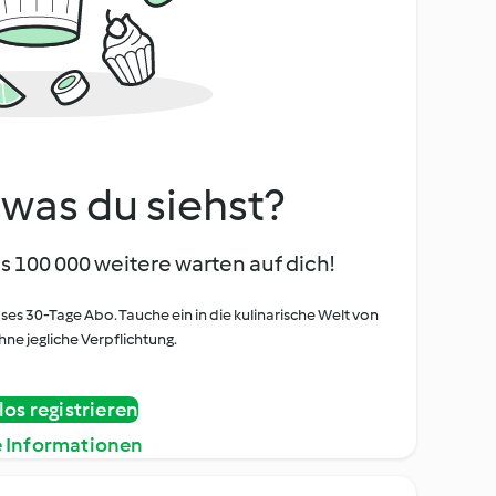
, was du siehst?
s 100 000 weitere warten auf dich!
oses 30-Tage Abo. Tauche ein in die kulinarische Welt von
ne jegliche Verpflichtung.
os registrieren
e Informationen