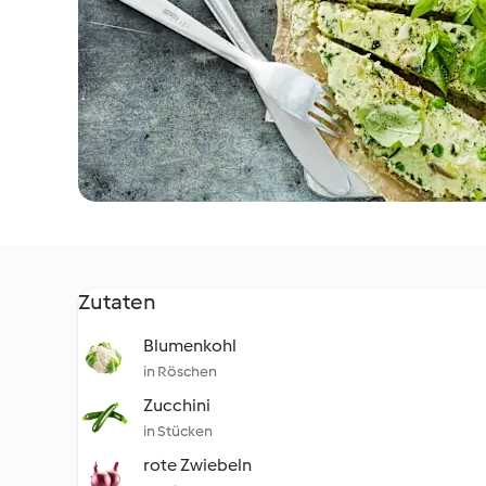
Zutaten
Blumenkohl
in Röschen
Zucchini
in Stücken
rote Zwiebeln