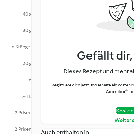
40 g
30 g
6 Stängel
Gefällt dir
30 g
Dieses Rezept und mehr al
6
Registriere dich jetzt und erhalte ein kostenl
Cookidoo® - oh
½ TL
Kostenl
2 Prisen
Weiter
2 Prisen
Auch enthalten in