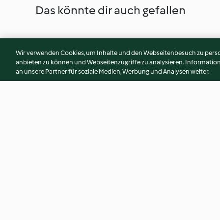
Das könnte dir auch gefallen
Wir verwenden Cookies, um Inhalte und den Webseitenbesuch zu person
anbieten zu können und Webseitenzugriffe zu analysieren. Informati
an unsere Partner für soziale Medien, Werbung und Analysen weiter.
Spinat-Frittata
Rotkohl-Kokos-Sl
4.4
(81)
3.4
(38)