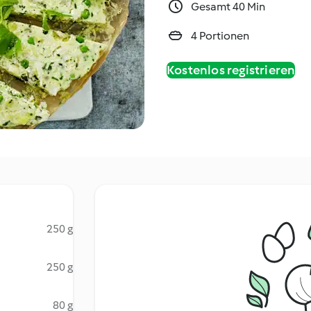
Gesamt 40 Min
4 Portionen
Kostenlos registrieren
250 g
250 g
80 g