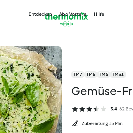
Entdecken
Abo Vorteile
Hilfe
TM7
TM6
TM5
TM31
Gemüse-Fri
3.4
62 Be
Zubereitung 15 Min