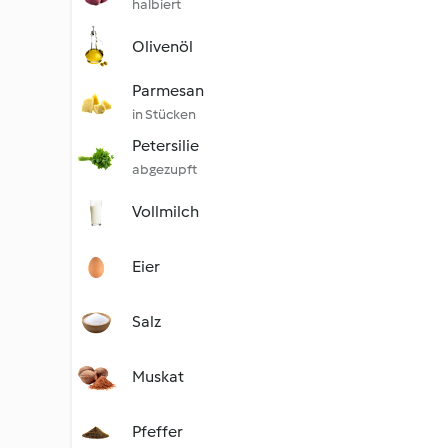
halbiert
Olivenöl
Parmesan
in Stücken
Petersilie
abgezupft
Vollmilch
Eier
Salz
Muskat
Pfeffer