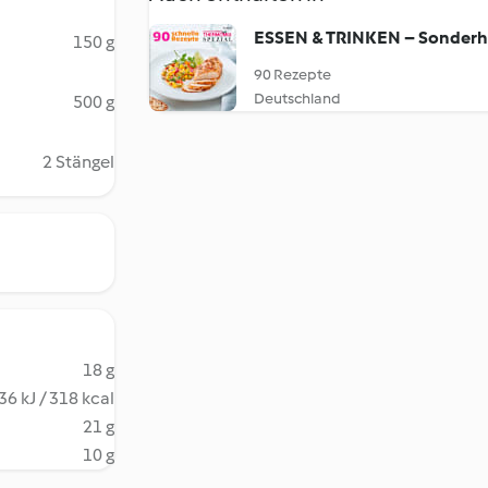
ESSEN & TRINKEN – Sonderh
150 g
90 Rezepte
Deutschland
500 g
2 Stängel
18 g
36 kJ / 318 kcal
21 g
10 g