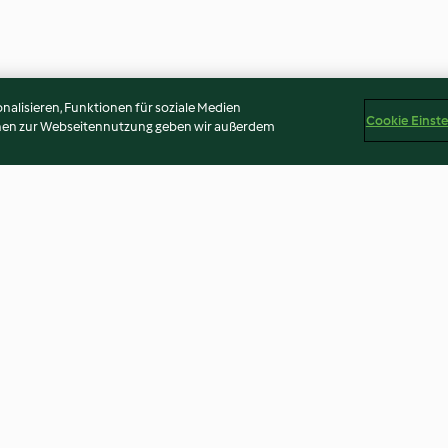
alisieren, Funktionen für soziale Medien
Cookie Einst
onen zur Webseitennutzung geben wir außerdem
aw
Kürbis-Pastinaken-Salat
Rotkohl-Risott
3.1
(15)
3.4
(223)