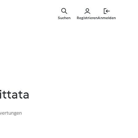
Zum
Hauptinha
Suchen
Registrieren
Anmelden
springen
ttata
wertungen