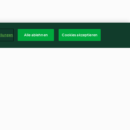
ellungen
Alle ablehnen
Cookies akzeptieren
o
Chicorée mit Reis und
Zitronensauce
3.4
(60)