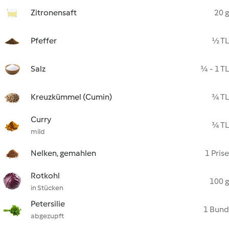
Zitronensaft
20 g
Pfeffer
½ TL
Salz
¾ - 1 TL
Kreuzkümmel (Cumin)
¾ TL
Curry
¾ TL
mild
Nelken, gemahlen
1 Prise
Rotkohl
100 g
in Stücken
Petersilie
1 Bund
abgezupft