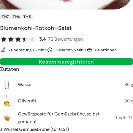
TM7
TM6
TM5
Blumenkohl-Rotkohl-Salat
3.4
72 Bewertungen
Zubereitung 15 Min
Gesamt 25 Min
6 Portionen
Kostenlos registrieren
Zutaten
Wasser
80 g
Olivenöl
20 g
Gewürzpaste für Gemüsebrühe, selbst
1 geh. TL
gemacht
1 Würfel Gemüsebrühe (für 0,5 l)