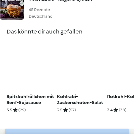
45 Rezepte
Deutschland
Das könnte dir auch gefallen
Spitzkohlröllchen mit
Kohlrabi-
Rotkohl-Ko
Senf-Sojasauce
Zuckerschoten-Salat
3.5
(29)
3.5
(57)
3.4
(38)