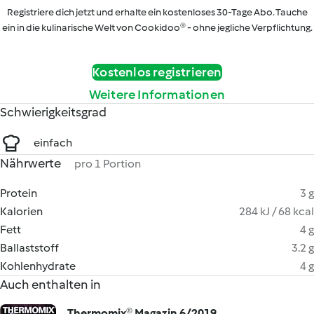
Registriere dich jetzt und erhalte ein kostenloses 30-Tage Abo. Tauche
ein in die kulinarische Welt von Cookidoo® - ohne jegliche Verpflichtung.
Kostenlos registrieren
Weitere Informationen
Schwierigkeitsgrad
einfach
Nährwerte
pro 1 Portion
Protein
3 g
Kalorien
284 kJ / 68 kcal
Fett
4 g
Ballaststoff
3.2 g
Kohlenhydrate
4 g
Auch enthalten in
Thermomix® Magazin 6/2019