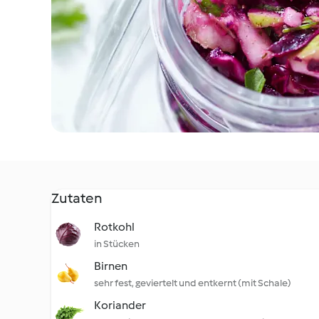
Zutaten
Rotkohl
in Stücken
Birnen
sehr fest, geviertelt und entkernt (mit Schale)
Koriander