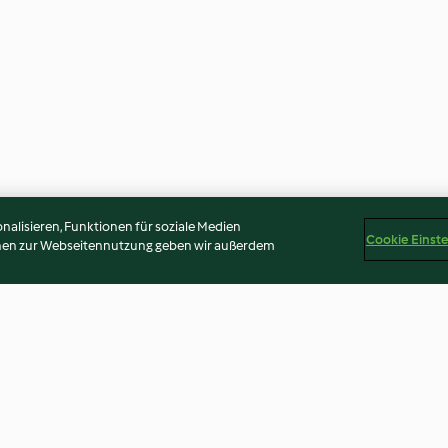
alisieren, Funktionen für soziale Medien
Cookie Einst
onen zur Webseitennutzung geben wir außerdem
Rotkohlsalat mit Kokos-Chips
Rotkohl-Salat m