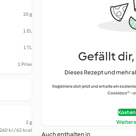
20 g
1 EL
1 TL
Gefällt dir
1 Prise
Dieses Rezept und mehr al
Registriere dich jetzt und erhalte ein kostenl
Cookidoo® - oh
Kostenl
Weiter
2 g
260 kJ / 62 kcal
Auch enthalten in