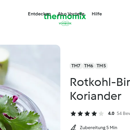
Entdecken
Abo Vorteile
Hilfe
TM7
TM6
TM5
Rotkohl-Bi
Koriander
4.0
54 Be
Zubereitung 5 Min