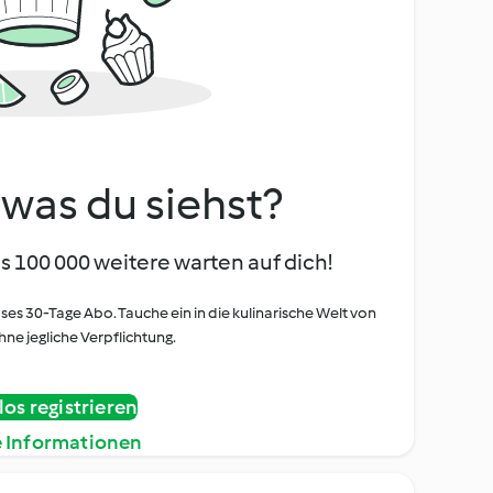
, was du siehst?
s 100 000 weitere warten auf dich!
oses 30-Tage Abo. Tauche ein in die kulinarische Welt von
ne jegliche Verpflichtung.
os registrieren
e Informationen