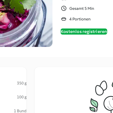
Gesamt 5 Min
4 Portionen
Kostenlos registrieren
350 g
100 g
1 Bund