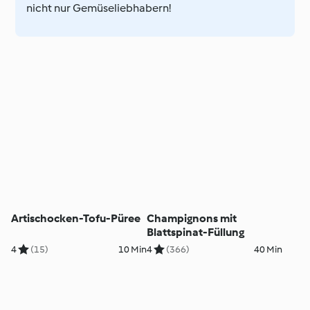
nicht nur Gemüseliebhabern!
Artischocken-Tofu-Püree
Champignons mit
Blattspinat-Füllung
4
(15)
10 Min
4
(366)
40 Min