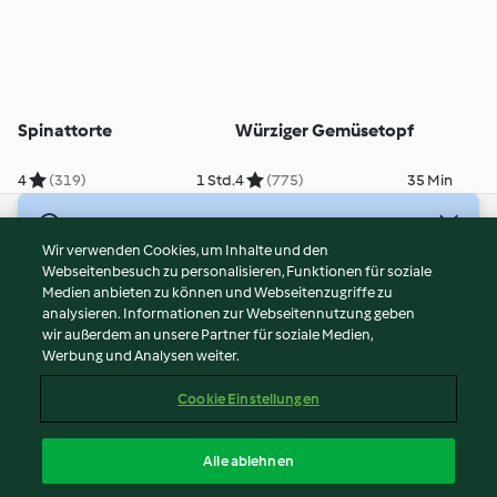
Spinattorte
Würziger Gemüsetopf
4
(319)
1 Std.
4
(775)
35 Min
© Copyright 2026
Wir verwenden Cookies, um Inhalte und den
Webseitenbesuch zu personalisieren, Funktionen für soziale
Nutzungsbedingungen
Medien anbieten zu können und Webseitenzugriffe zu
Datenschutzrichtlinien
analysieren. Informationen zur Webseitennutzung geben
Disclaimer
wir außerdem an unsere Partner für soziale Medien,
Werbung und Analysen weiter.
Impressum
Cookies
Cookie Einstellungen
Inhalt melden
Vertrag widerrufen
Alle ablehnen
Erklärung zur Barrierefreiheit