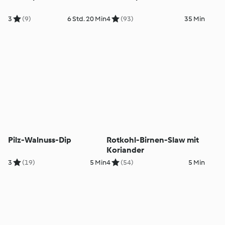
3
(9)
6 Std. 20 Min
4
(93)
35 Min
Pilz-Walnuss-Dip
Rotkohl-Birnen-Slaw mit
Koriander
3
(19)
5 Min
4
(54)
5 Min