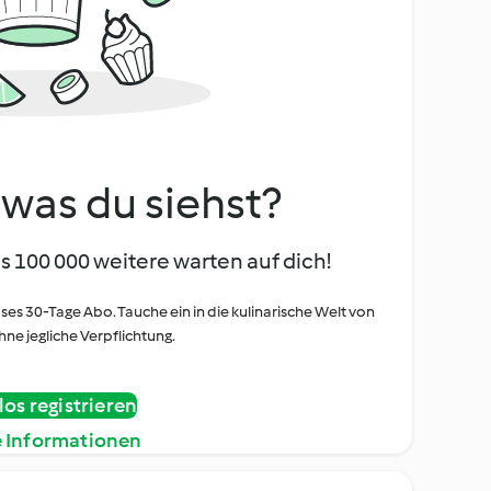
, was du siehst?
s 100 000 weitere warten auf dich!
oses 30-Tage Abo. Tauche ein in die kulinarische Welt von
ne jegliche Verpflichtung.
os registrieren
e Informationen