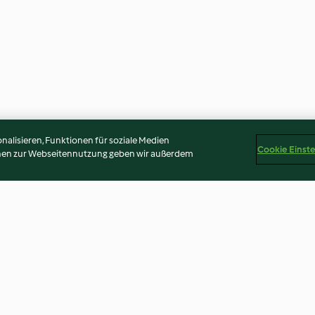
alisieren, Funktionen für soziale Medien
Cookie Einst
onen zur Webseitennutzung geben wir außerdem
ear and
Normandy Apple Flan
Sourdough Rye