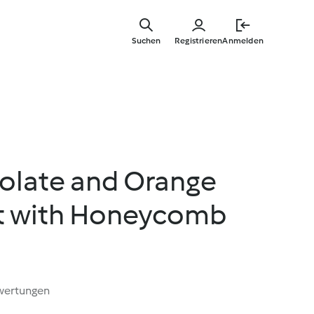
Zum
Hauptinha
Suchen
Registrieren
Anmelden
springen
colate and Orange
rt with Honeycomb
wertungen