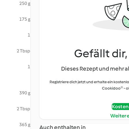
250 g
175 g
1
Gefällt dir
2 Tbsp
1
Dieses Rezept und mehr al
Registriere dich jetzt und erhalte ein kostenl
Cookidoo® - oh
390 g
Kostenl
2 Tbsp
Weiter
365 g
Auch enthalten in