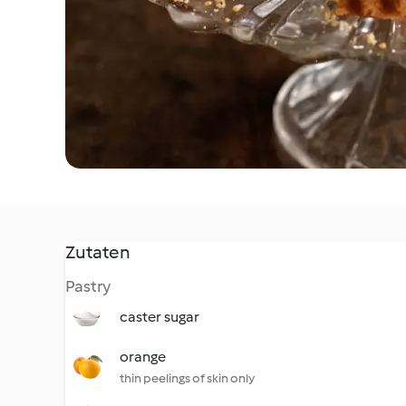
Zutaten
Pastry
caster sugar
orange
thin peelings of skin only