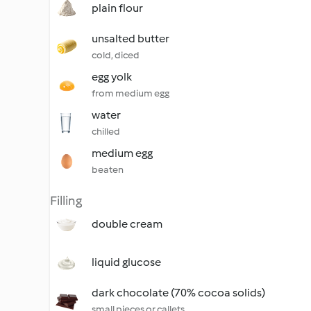
plain flour
unsalted butter
cold, diced
egg yolk
from medium egg
water
chilled
medium egg
beaten
Filling
double cream
liquid glucose
dark chocolate (70% cocoa solids)
small pieces or callets