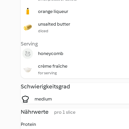
orange liqueur
unsalted butter
diced
Serving
honeycomb
crème fraîche
for serving
Schwierigkeitsgrad
medium
Nährwerte
pro 1 slice
Protein