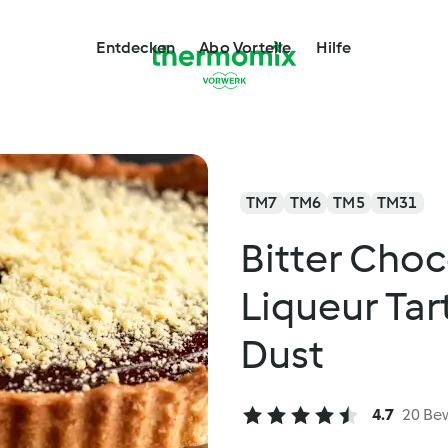
Entdecken
Abo Vorteile
Hilfe
TM7
TM6
TM5
TM31
Bitter Cho
Liqueur Ta
Dust
4.7
20 Be