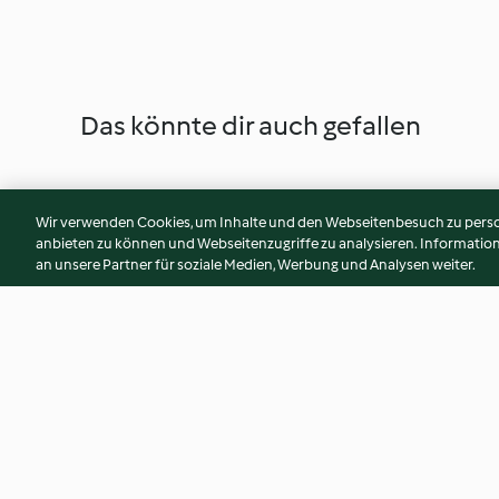
Das könnte dir auch gefallen
Wir verwenden Cookies, um Inhalte und den Webseitenbesuch zu person
anbieten zu können und Webseitenzugriffe zu analysieren. Informati
an unsere Partner für soziale Medien, Werbung und Analysen weiter.
Blue Cheese and Rosemary
Spelt and Honey T
Soda Bread
Share Bread