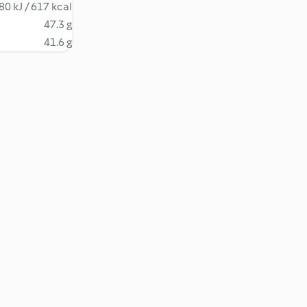
80 kJ / 617 kcal
47.3 g
41.6 g