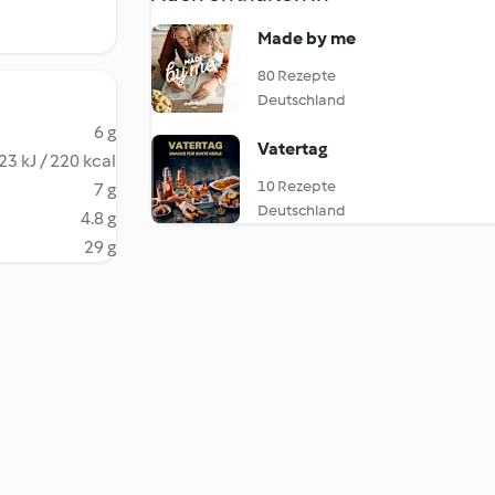
Made by me
80 Rezepte
Deutschland
6 g
Vatertag
23 kJ / 220 kcal
10 Rezepte
7 g
Deutschland
4.8 g
29 g