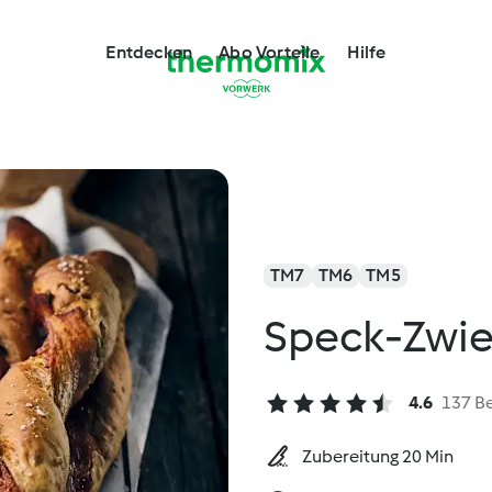
Entdecken
Abo Vorteile
Hilfe
TM7
TM6
TM5
Speck-Zwie
4.6
137 B
Zubereitung 20 Min