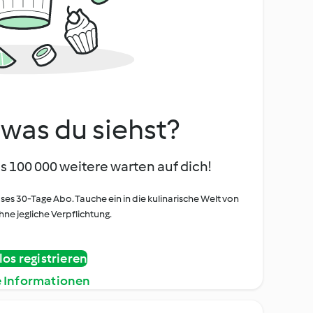
, was du siehst?
s 100 000 weitere warten auf dich!
oses 30-Tage Abo. Tauche ein in die kulinarische Welt von
ne jegliche Verpflichtung.
os registrieren
e Informationen