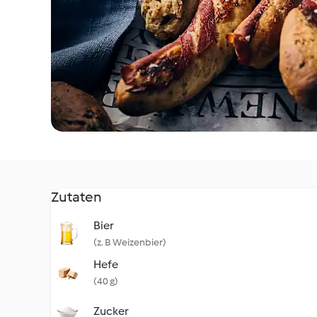
Zutaten
Bier
(z. B Weizenbier)
Hefe
(40 g)
Zucker