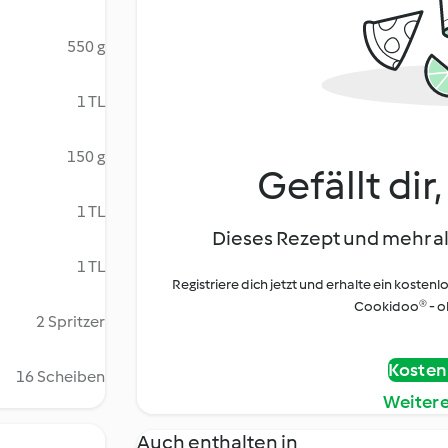
550 g
1 TL
150 g
Gefällt dir
1 TL
Dieses Rezept und mehr al
1 TL
Registriere dich jetzt und erhalte ein kostenl
Cookidoo® - oh
2 Spritzer
Kostenl
16 Scheiben
Weiter
Auch enthalten in