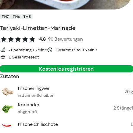
TM7
TM6
TM5
Teriyaki-Limetten-Marinade
4.8
90 Bewertungen
Zubereitung 15 Min
Gesamt 1 Std. 15 Min
1 Gesamtrezept
Kostenlos registrieren
Zutaten
frischer Ingwer
20 g
in dünnen Scheiben
Koriander
2 Stängel
abgezupft
frische Chilischote
1