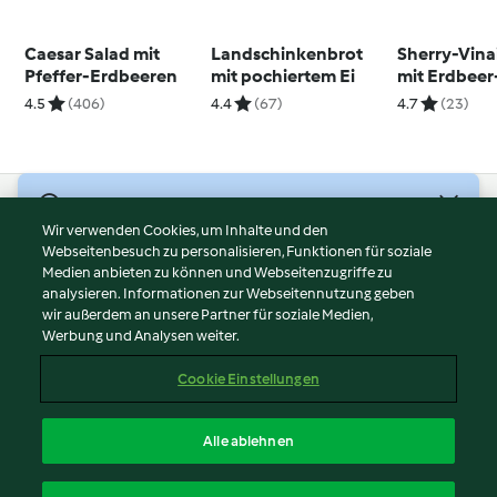
Caesar Salad mit
Landschinkenbrot
Sherry-Vina
Pfeffer-Erdbeeren
mit pochiertem Ei
mit Erdbeer
4.5
(406)
4.4
(67)
4.7
(23)
© Copyright 2026
Wir verwenden Cookies, um Inhalte und den
Webseitenbesuch zu personalisieren, Funktionen für soziale
Nutzungsbedingungen
Medien anbieten zu können und Webseitenzugriffe zu
Datenschutzrichtlinien
analysieren. Informationen zur Webseitennutzung geben
Disclaimer
wir außerdem an unsere Partner für soziale Medien,
Werbung und Analysen weiter.
Impressum
Cookies
Cookie Einstellungen
Inhalt melden
Vertrag widerrufen
Alle ablehnen
Erklärung zur Barrierefreiheit