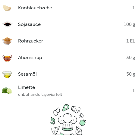
Knoblauchzehe
1
Sojasauce
100 g
Rohrzucker
1 EL
Ahornsirup
30 g
Sesamöl
50 g
Limette
1
unbehandelt, geviertelt