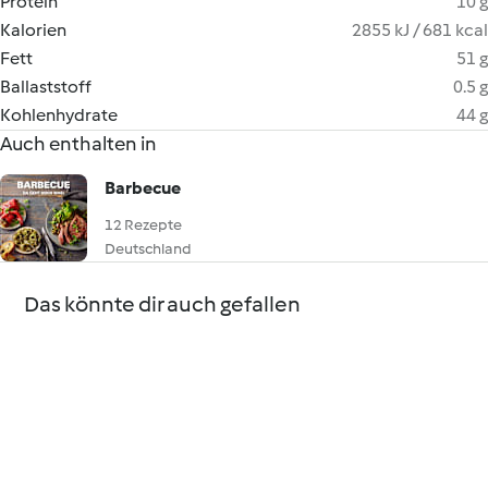
Protein
10 g
Kalorien
2855 kJ / 681 kcal
Fett
51 g
Ballaststoff
0.5 g
Kohlenhydrate
44 g
Auch enthalten in
Barbecue
12 Rezepte
Deutschland
Das könnte dir auch gefallen