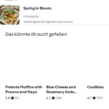
Spring in Bloom
6 Rezepte
Vereinigtes Königreich und Irland
Das könnte dir auch gefallen
Polenta Muffins with
Blue Cheese and
Coulibiac
Prawns and Mayo
Rosemary Soda
Bread
3.8
(5)
4.1
(38)
4.7
(29)