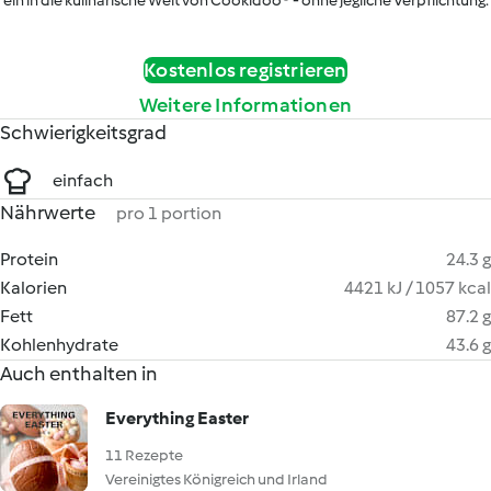
ein in die kulinarische Welt von Cookidoo® - ohne jegliche Verpflichtung.
Kostenlos registrieren
Weitere Informationen
Schwierigkeitsgrad
einfach
Nährwerte
pro 1 portion
Protein
24.3 g
Kalorien
4421 kJ / 1057 kcal
Fett
87.2 g
Kohlenhydrate
43.6 g
Auch enthalten in
Everything Easter
11 Rezepte
Vereinigtes Königreich und Irland