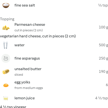
fine sea salt
½ tsp
Topping
Parmesan cheese
100 g
cut in pieces (2 cm)
vegetarian hard cheese, cut in pieces (2 cm)
water
500 g
fine asparagus
250 g
unsalted butter
190 g
diced
egg yolks
6
from medium eggs
lemon juice
4 ½ tsp
4 ½ tsp vinegar