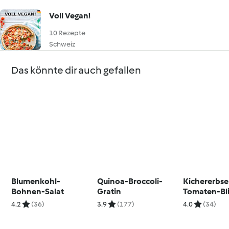
Voll Vegan!
10 Rezepte
Schweiz
Das könnte dir auch gefallen
Blumenkohl-
Quinoa-Broccoli-
Kichererbs
Bohnen-Salat
Gratin
Tomaten-Bli
4.2
(36)
3.9
(177)
4.0
(34)