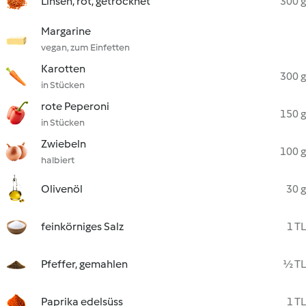
Linsen, rot, getrocknet
300 g
Margarine
vegan, zum Einfetten
Karotten
300 g
in Stücken
rote Peperoni
150 g
in Stücken
Zwiebeln
100 g
halbiert
Olivenöl
30 g
feinkörniges Salz
1 TL
Pfeffer, gemahlen
½ TL
Paprika edelsüss
1 TL