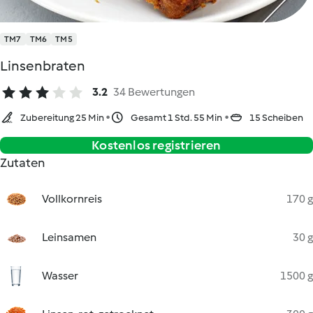
TM7
TM6
TM5
Linsenbraten
3.2
34 Bewertungen
Zubereitung 25 Min
Gesamt 1 Std. 55 Min
15 Scheiben
Kostenlos registrieren
Zutaten
Vollkornreis
170 g
Leinsamen
30 g
Wasser
1500 g