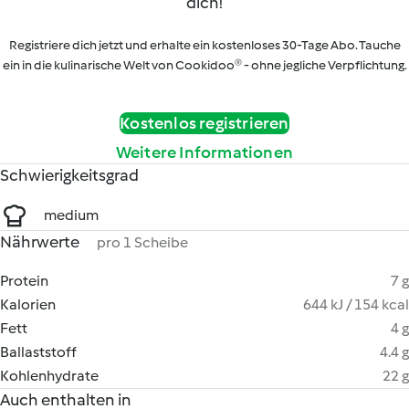
dich!
Registriere dich jetzt und erhalte ein kostenloses 30-Tage Abo. Tauche
ein in die kulinarische Welt von Cookidoo® - ohne jegliche Verpflichtung.
Kostenlos registrieren
Weitere Informationen
Schwierigkeitsgrad
medium
Nährwerte
pro 1 Scheibe
Protein
7 g
Kalorien
644 kJ / 154 kcal
Fett
4 g
Ballaststoff
4.4 g
Kohlenhydrate
22 g
Auch enthalten in