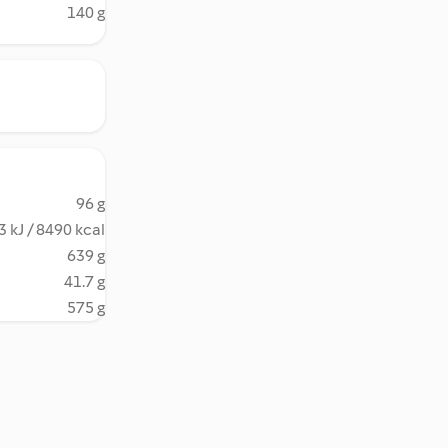
140 g
96 g
 kJ / 8490 kcal
639 g
41.7 g
575 g