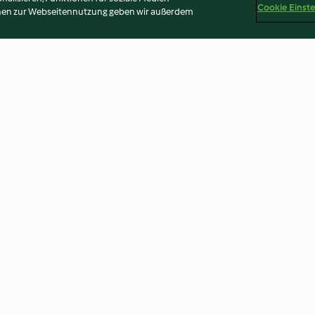
Cookie Einst
onen zur Webseitennutzung geben wir außerdem
n-Stäbchen
Schoko-Wickel nach Stollen
Birnen-Schman
Art
4.4
(53)
3.8
(297)
Disclaimer
Impressum
Cookies
Inhalt melden
Vertr