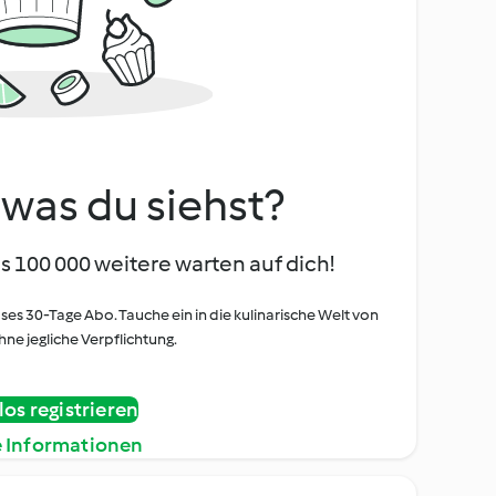
, was du siehst?
s 100 000 weitere warten auf dich!
oses 30-Tage Abo. Tauche ein in die kulinarische Welt von
ne jegliche Verpflichtung.
os registrieren
e Informationen