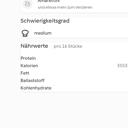
Amarettini
und etwas mehr zum Verzieren
Schwierigkeitsgrad
medium
Nährwerte
pro 16 Stücke
Protein
Kalorien
35533
Fett
Ballaststoff
Kohlenhydrate