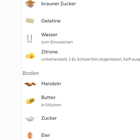
brauner Zucker
Gelatine
Wasser
zum Einweichen
Zitrone
unbehandelt, 1 EL Schale fein abgerieben, Saft aus
Boden
Mandeln
Butter
in Stücken
Zucker
Eier