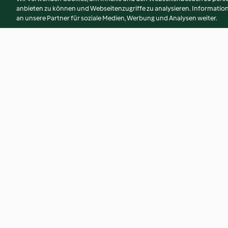
anbieten zu können und Webseitenzugriffe zu analysieren. Informati
an unsere Partner für soziale Medien, Werbung und Analysen weiter.
Himmlisches Manna
Walnuss-Makrone
3.7
(182)
3.9
(152)
© Copyright 2026
Nutzungsbedingungen
Datenschutzrichtlinien