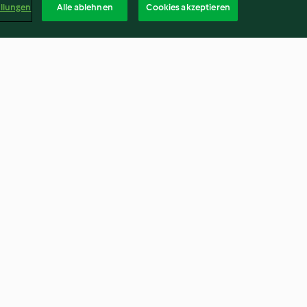
ellungen
Alle ablehnen
Cookies akzeptieren
d-Torte
Nougat-Rehrücken
4.1
(35)
Deuts
ag widerrufen
Erklärung zur Barrierefreiheit