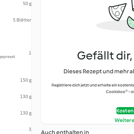
50 g
5 Blätter
Gefällt dir
1
gepresst
Dieses Rezept und mehr al
150 g
Registriere dich jetzt und erhalte ein kostenl
Cookidoo® - oh
130 g
Kostenl
130 g
Weiter
3
Auch enthalten in