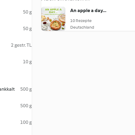
An apple a day...
50 g
10 Rezepte
Deutschland
50 g
2 gestr. TL
10 g
ankkalt
500 g
500 g
100 g