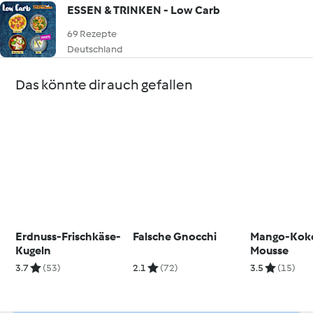
ESSEN & TRINKEN - Low Carb
69 Rezepte
Deutschland
Das könnte dir auch gefallen
Erdnuss-Frischkäse-
Falsche Gnocchi
Mango-Kok
Kugeln
Mousse
3.7
(53)
2.1
(72)
3.5
(15)