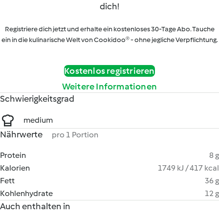
dich!
Registriere dich jetzt und erhalte ein kostenloses 30-Tage Abo. Tauche
ein in die kulinarische Welt von Cookidoo® - ohne jegliche Verpflichtung.
Kostenlos registrieren
Weitere Informationen
Schwierigkeitsgrad
medium
Nährwerte
pro 1 Portion
Protein
8 g
Kalorien
1749 kJ / 417 kcal
Fett
36 g
Kohlenhydrate
12 g
Auch enthalten in