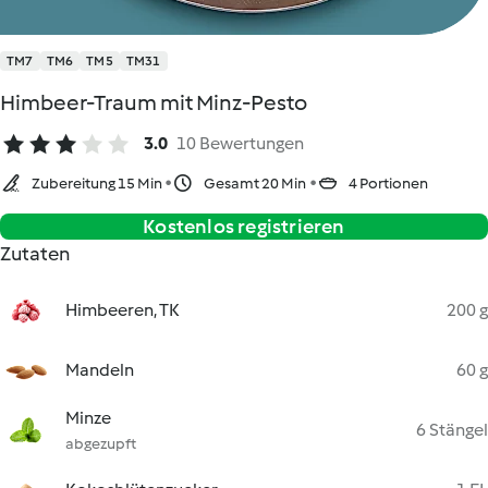
TM7
TM6
TM5
TM31
Himbeer-Traum mit Minz-Pesto
3.0
10 Bewertungen
Zubereitung 15 Min
Gesamt 20 Min
4 Portionen
Kostenlos registrieren
Zutaten
Himbeeren, TK
200 g
Mandeln
60 g
Minze
6 Stängel
abgezupft