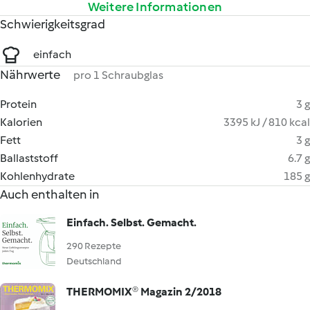
Weitere Informationen
Schwierigkeitsgrad
einfach
Nährwerte
pro 1 Schraubglas
Protein
3 g
Kalorien
3395 kJ / 810 kcal
Fett
3 g
Ballaststoff
6.7 g
Kohlenhydrate
185 g
Auch enthalten in
Einfach. Selbst. Gemacht.
290 Rezepte
Deutschland
THERMOMIX® Magazin 2/2018