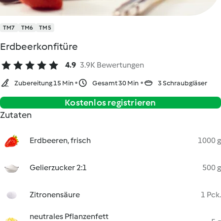
TM7
TM6
TM5
Erdbeerkonfitüre
4.9
3.9K Bewertungen
Zubereitung 15 Min
Gesamt 30 Min
3 Schraubgläser
Kostenlos registrieren
Zutaten
Erdbeeren, frisch
1000 g
Gelierzucker 2:1
500 g
Zitronensäure
1 Pck.
neutrales Pflanzenfett