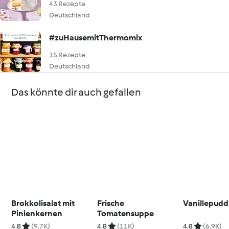
43 Rezepte
Deutschland
#zuHausemitThermomix
15 Rezepte
Deutschland
Das könnte dir auch gefallen
Brokkolisalat mit
Frische
Vanillepudd
Pinienkernen
Tomatensuppe
4.8
(9.7K)
4.8
(11K)
4.8
(6.9K)