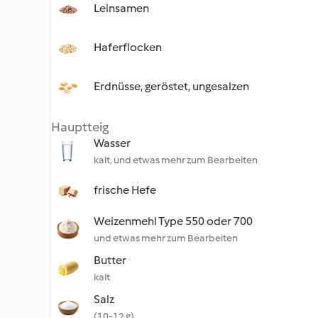
Leinsamen
Haferflocken
Erdnüsse, geröstet, ungesalzen
Hauptteig
Wasser
kalt, und etwas mehr zum Bearbeiten
frische Hefe
Weizenmehl Type 550 oder 700
und etwas mehr zum Bearbeiten
Butter
kalt
Salz
(10-12 g)