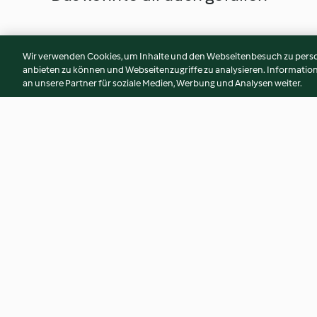
Wir verwenden Cookies, um Inhalte und den Webseitenbesuch zu person
anbieten zu können und Webseitenzugriffe zu analysieren. Informati
an unsere Partner für soziale Medien, Werbung und Analysen weiter.
Dinkel-Vollkornbrote mit
Müsliweckerl
Quinoa
4.7
(330)
4.8
(130)
© Copyright 2026