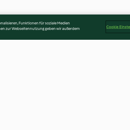
alisieren, Funktionen für soziale Medien
Cookie Einst
onen zur Webseitennutzung geben wir außerdem
Lebkuchen-Gewürz
Apfelschalen-
Gewürzmischun
4.7
(13)
4.7
(26)