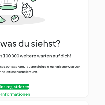
, was du siehst?
s 100 000 weitere warten auf dich!
oses 30-Tage Abo. Tauche ein in die kulinarische Welt von
ne jegliche Verpflichtung.
os registrieren
e Informationen