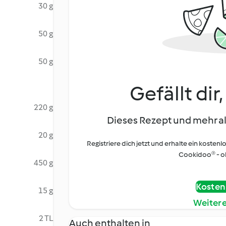
30 g
50 g
50 g
Gefällt dir
220 g
Dieses Rezept und mehr al
20 g
Registriere dich jetzt und erhalte ein kostenl
Cookidoo® - oh
450 g
Kostenl
15 g
Weiter
2 TL
Auch enthalten in