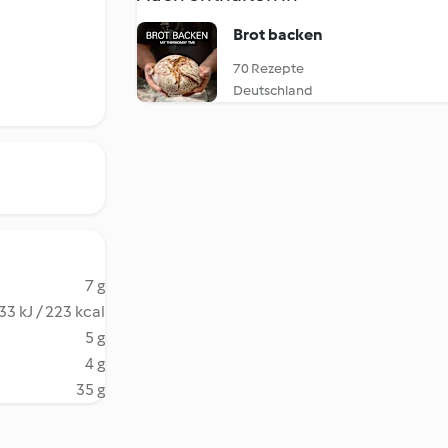
Brot backen
70 Rezepte
Deutschland
7 g
33 kJ / 223 kcal
5 g
4 g
35 g