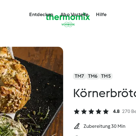
Entdecken
Abo Vorteile
Hilfe
TM7
TM6
TM5
Körnerbröt
4.8
270 B
Zubereitung 30 Min