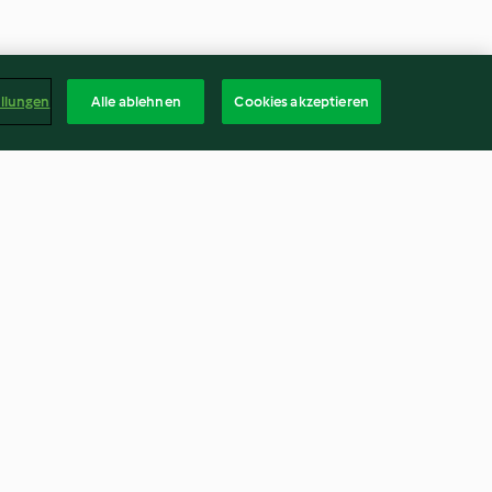
ellungen
Alle ablehnen
Cookies akzeptieren
Mehrkorn-Kräcker
g
4.0
(7)