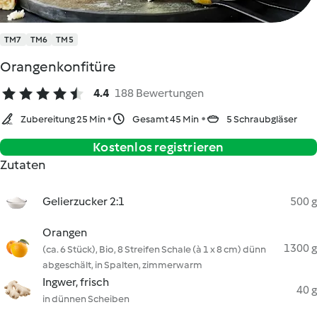
TM7
TM6
TM5
Orangenkonfitüre
4.4
188 Bewertungen
Zubereitung 25 Min
Gesamt 45 Min
5 Schraubgläser
Kostenlos registrieren
Zutaten
Gelierzucker 2:1
500 g
Orangen
1300 g
(ca. 6 Stück), Bio, 8 Streifen Schale (à 1 x 8 cm) dünn
abgeschält, in Spalten, zimmerwarm
Ingwer, frisch
40 g
in dünnen Scheiben