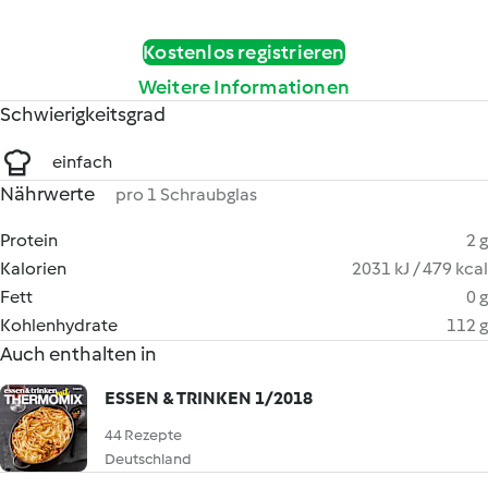
Kostenlos registrieren
Weitere Informationen
Schwierigkeitsgrad
einfach
Nährwerte
pro 1 Schraubglas
Protein
2 g
Kalorien
2031 kJ / 479 kcal
Fett
0 g
Kohlenhydrate
112 g
Auch enthalten in
ESSEN & TRINKEN 1/2018
44 Rezepte
Deutschland