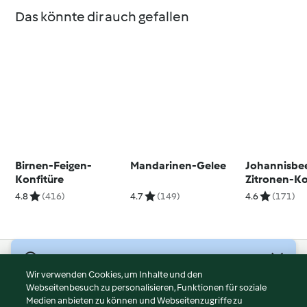
Das könnte dir auch gefallen
Birnen-Feigen-
Mandarinen-Gelee
Johannisbe
Konfitüre
Zitronen-Ko
4.8
(416)
4.7
(149)
4.6
(171)
© Copyright 2026
Wir verwenden Cookies, um Inhalte und den
Webseitenbesuch zu personalisieren, Funktionen für soziale
Nutzungsbedingungen
Medien anbieten zu können und Webseitenzugriffe zu