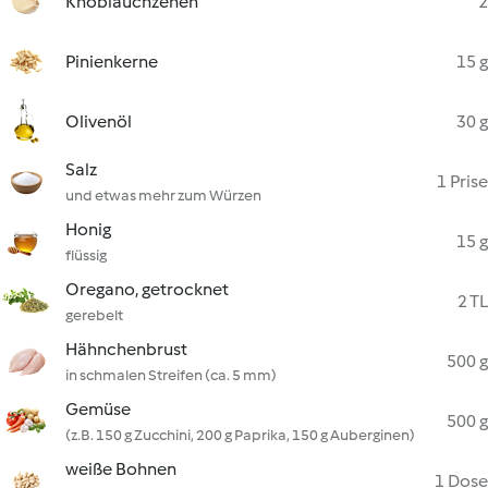
Knoblauchzehen
2
Pinienkerne
15 g
Olivenöl
30 g
Salz
1 Prise
und etwas mehr zum Würzen
Honig
15 g
flüssig
Oregano, getrocknet
2 TL
gerebelt
Hähnchenbrust
500 g
in schmalen Streifen (ca. 5 mm)
Gemüse
500 g
(z.B. 150 g Zucchini, 200 g Paprika, 150 g Auberginen)
weiße Bohnen
1 Dose