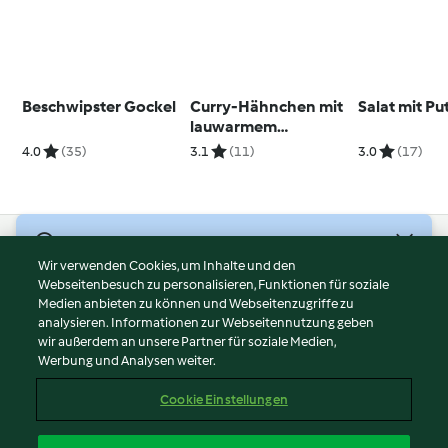
Beschwipster Gockel
Curry-Hähnchen mit
Salat mit Pu
lauwarmem
Kartoffelsalat
4.0
(35)
3.1
(11)
3.0
(17)
© Copyright 2026
Wir verwenden Cookies, um Inhalte und den
Webseitenbesuch zu personalisieren, Funktionen für soziale
Nutzungsbedingungen
Medien anbieten zu können und Webseitenzugriffe zu
Datenschutzrichtlinien
analysieren. Informationen zur Webseitennutzung geben
Disclaimer
wir außerdem an unsere Partner für soziale Medien,
Werbung und Analysen weiter.
Impressum
Cookies
Cookie Einstellungen
Inhalt melden
Vertrag widerrufen