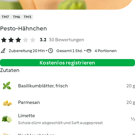
TM7
TM6
TM5
Pesto-Hähnchen
3.2
30 Bewertungen
Zubereitung 20 Min
Gesamt 1 Std.
4 Portionen
Kostenlos registrieren
Zutaten
Basilikumblätter, frisch
20 g
Parmesan
20 g
Limette
½
Schale dünn abgeschält und Saft ausgepresst