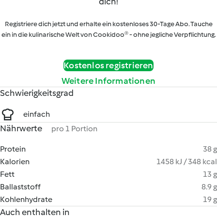
dich!
Registriere dich jetzt und erhalte ein kostenloses 30-Tage Abo. Tauche
ein in die kulinarische Welt von Cookidoo® - ohne jegliche Verpflichtung.
Kostenlos registrieren
Weitere Informationen
Schwierigkeitsgrad
einfach
Nährwerte
pro 1 Portion
Protein
38 g
Kalorien
1458 kJ / 348 kcal
Fett
13 g
Ballaststoff
8.9 g
Kohlenhydrate
19 g
Auch enthalten in