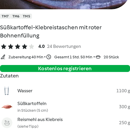
TM7
TM6
TM5
Süßkartoffel-Klebreistaschen mit roter
Bohnenfüllung
4.0
24 Bewertungen
Zubereitung 40 Min
Gesamt 1 Std. 50 Min
20 Stück
Kostenlos registrieren
Zutaten
Wasser
1100 g
Süßkartoffeln
300 g
in Stücken (5 cm)
Reismehl aus Klebreis
250 g
(siehe Tipp)