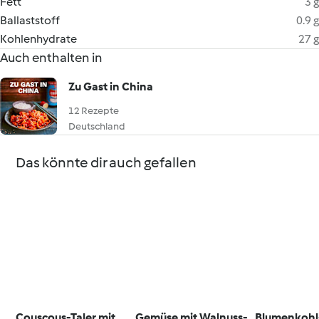
Fett
3 g
Ballaststoff
0.9 g
Kohlenhydrate
27 g
Auch enthalten in
Zu Gast in China
12 Rezepte
Deutschland
Das könnte dir auch gefallen
Couscous-Taler mit
Gemüse mit Walnuss-
Blumenkohl