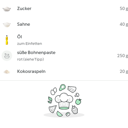
Zucker
50 g
Sahne
40 g
Öl
zum Einfetten
süße Bohnenpaste
250 g
rot (siehe Tipp)
Kokosraspeln
20 g