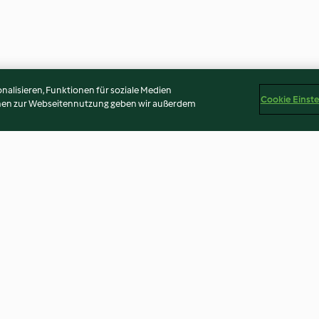
alisieren, Funktionen für soziale Medien
Cookie Einst
onen zur Webseitennutzung geben wir außerdem
urry
Gemüse-Korma
Bulgur-Auflauf
4.6
(2.6K)
4.7
(1.7K)