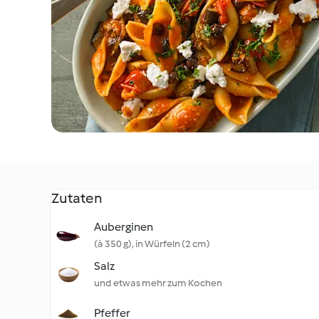
Zutaten
Auberginen
(à 350 g), in Würfeln (2 cm)
Salz
und etwas mehr zum Kochen
Pfeffer