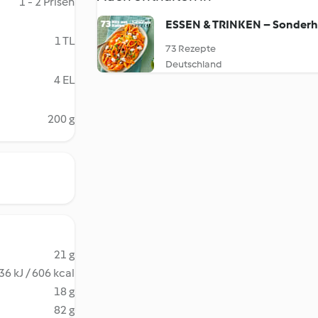
1 - 2 Prisen
ESSEN & TRINKEN – Sonderh
1 TL
73 Rezepte
Deutschland
4 EL
200 g
21 g
36 kJ / 606 kcal
18 g
82 g