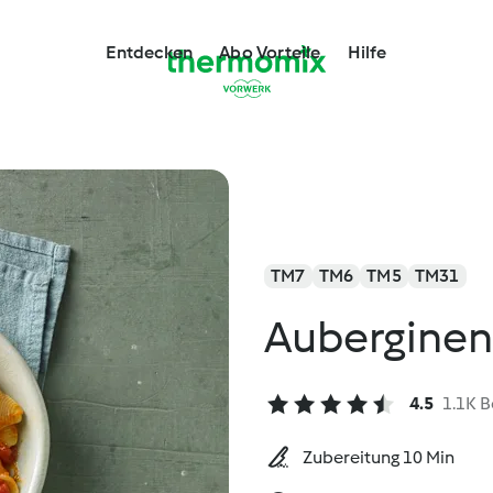
Entdecken
Abo Vorteile
Hilfe
TM7
TM6
TM5
TM31
Auberginen
4.5
1.1K 
Zubereitung 10 Min