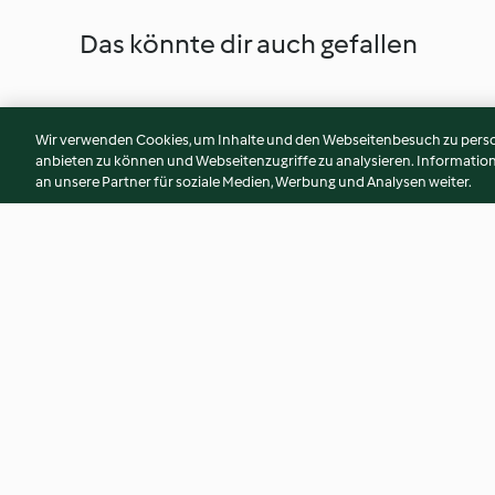
Das könnte dir auch gefallen
Wir verwenden Cookies, um Inhalte und den Webseitenbesuch zu person
anbieten zu können und Webseitenzugriffe zu analysieren. Informati
an unsere Partner für soziale Medien, Werbung und Analysen weiter.
Tomaten-Spinat-Curry mit
Udon Blumenkohlc
Kichererbsen
4.0
(578)
3.6
(1.2K)