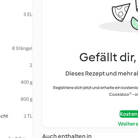
3 EL
8 Stängel
Gefällt dir
2
Dieses Rezept und mehr al
400 g
Registriere dich jetzt und erhalte ein kostenl
Cookidoo® - oh
800 g
Kostenl
acht
1 TL
Weiter
Auch enthalten in