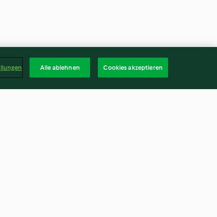
ellungen
Alle ablehnen
Cookies akzeptieren
Avocado-Pesto zu Orecchiette
4.4
(836)