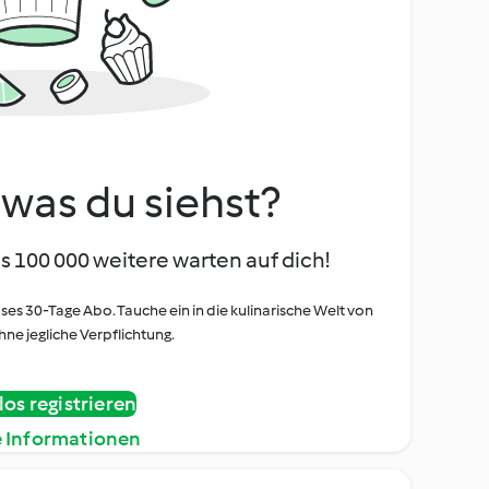
, was du siehst?
s 100 000 weitere warten auf dich!
oses 30-Tage Abo. Tauche ein in die kulinarische Welt von
ne jegliche Verpflichtung.
os registrieren
e Informationen