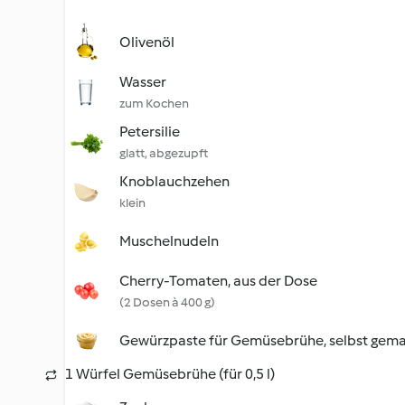
Olivenöl
Wasser
zum Kochen
Petersilie
glatt, abgezupft
Knoblauchzehen
klein
Muschelnudeln
Cherry-Tomaten, aus der Dose
(2 Dosen à 400 g)
Gewürzpaste für Gemüsebrühe, selbst gem
1 Würfel Gemüsebrühe (für 0,5 l)