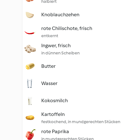
halbiert
Knoblauchzehen
rote Chilischote, frisch
entkernt
Ingwer, frisch
in dünnen Scheiben
Butter
Wasser
Kokosmilch
Kartoffeln
festkochend, in mundgerechten Stücken
rote Paprika
in mundgerechten Stücken