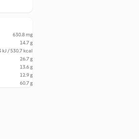
630.8 mg
14.7 g
 kJ / 530.7 kcal
26.7 g
13.6 g
12.9 g
60.7 g