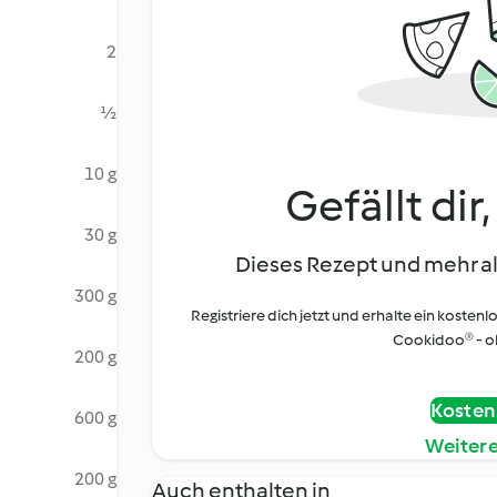
2
½
10 g
Gefällt dir
30 g
Dieses Rezept und mehr al
300 g
Registriere dich jetzt und erhalte ein kostenl
Cookidoo® - oh
200 g
Kostenl
600 g
Weiter
200 g
Auch enthalten in