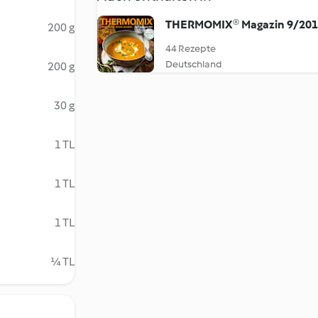
THERMOMIX® Magazin 9/20
200 g
44 Rezepte
Deutschland
200 g
30 g
1 TL
1 TL
1 TL
¼ TL