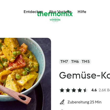
Entdecken
Abo Vorteile
Hilfe
TM7
TM6
TM5
Gemüse-K
4.6
2.6K 
Zubereitung 25 Min