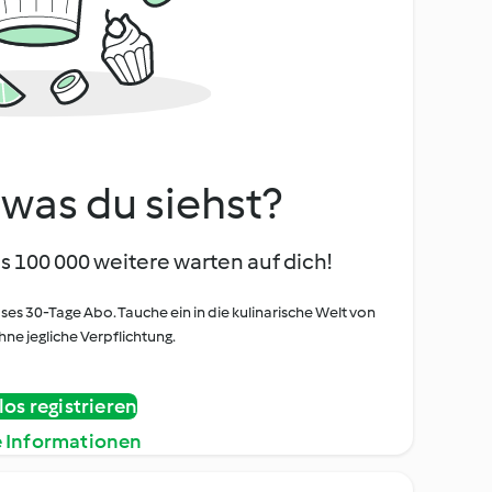
, was du siehst?
s 100 000 weitere warten auf dich!
oses 30-Tage Abo. Tauche ein in die kulinarische Welt von
ne jegliche Verpflichtung.
os registrieren
e Informationen